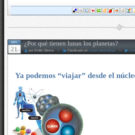
¿Por qué tienen lunas los planetas?
MAY
21
por Emilio Silvera ~
Clasificado en
Lunas misteriosas
~
Com
Ya podemos “viajar” desde el núcleo