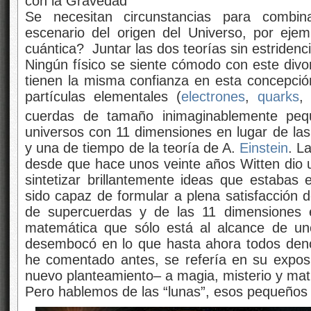
con la Gravedad
Se necesitan circunstancias para combin
escenario del origen del Universo, por eje
cuántica? Juntar las dos teorías sin estridenc
Ningún físico se siente cómodo con este divor
tienen la misma confianza en esta concepció
partículas elementales (
electrones
,
quarks
,
cuerdas de tamaño inimaginablemente peq
universos con 11 dimensiones en lugar de las 
y una de tiempo de la teoría de A.
Einstein
. L
desde que hace unos veinte años Witten dio un
sintetizar brillantemente ideas que estabas
sido capaz de formular a plena satisfacción d
de supercuerdas y de las 11 dimensiones e
matemática que sólo está al alcance de un
desembocó en lo que hasta ahora todos de
he comentado antes, se refería en su exposi
nuevo planteamiento– a magia, misterio y matr
Pero hablemos de las “lunas”, esos pequeño