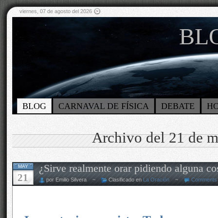
viernes, 07 de agosto del 2026
BLO
BLOG
CARNAVAL DE FÍSICA
DEBATE
H
Archivo del 21 de 
¿Sirve realmente orar pidiendo alguna co
MAY
21
por Emilio Silvera ~
Clasificado en
La Oración
~
Comments 