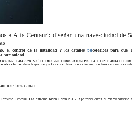
años a Alfa Centauri: diseñan una nave-ciudad de 5
as.
ño, el control de la natalidad y los detalles
psi
cológicos para que 
 la humanidad.
r una nave para 2069. Será el primer viaje interestalr de la Historia de la Humanidad. Preten
car allí sistemas de vida que, según todos los datos que se tienen, puediera ser una posibilid
la Próxima Centauri. Las estrellas Alpha Centauri A y B pertenecientes al mismo sistema 