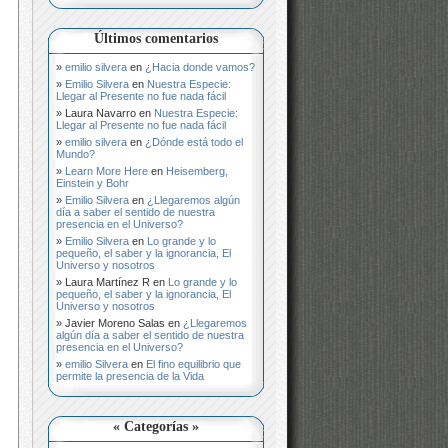
Últimos comentarios
emilio silvera
en
¿Hacia donde vamos?
Emilio Silvera
en
Nuestra Especie:
Llegar al Presente no fue nada fácil
Laura Navarro
en
Nuestra Especie:
Llegar al Presente no fue nada fácil
emilio silvera
en
¿Dónde está todo el
Mundo?
Learn More Here
en
Heisemberg,
Einstein y Bohr
Emilio Silvera
en
¿Llegaremos algún
día a saber el sentido de nuestra
presencia en el Universo?
Emilio Silvera
en
Lo grande y lo
pequeño, el saber y la ignorancia, El
Universo y nosotros
Laura Martínez R
en
Lo grande y lo
pequeño, el saber y la ignorancia, El
Universo y nosotros
Javier Moreno Salas
en
¿Llegaremos
algún día a saber el sentido de nuestra
presencia en el Universo?
emilio Silvera
en
El fino equilibrio que
permite la presencia de la Vida
« Categorías »