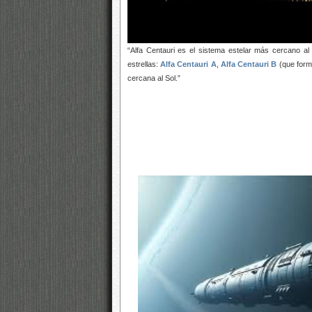
“Alfa Centauri es el sistema estelar más cercano al
estrellas:
Alfa Centauri A
,
Alfa Centauri B
(que forma
cercana al Sol.”