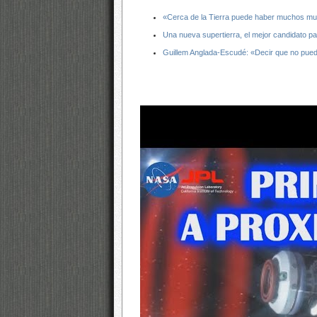
«Cerca de la Tierra puede haber muchos mu
Una nueva supertierra, el mejor candidato pa
Guillem Anglada-Escudé: «Decir que no pued