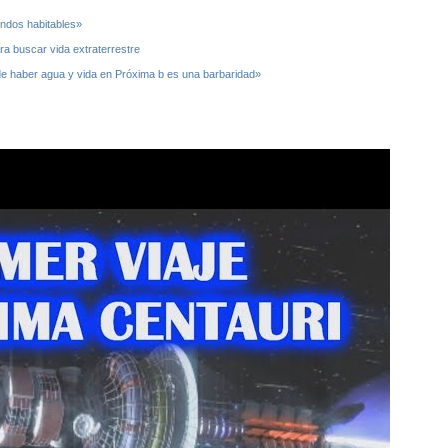
ndos habitables»
ra buscar vida extraterrestre
e haber agua y vida en Próxima b es una barbaridad»