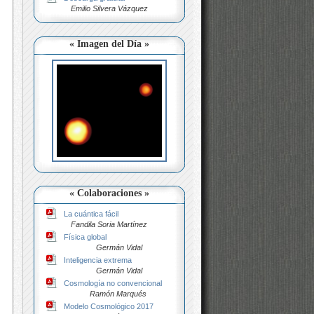
Emilio Silvera Vázquez
« Imagen del Día »
« Colaboraciones »
La cuántica fácil
Fandila Soria Martínez
Física global
Germán Vidal
Inteligencia extrema
Germán Vidal
Cosmología no convencional
Ramón Marqués
Modelo Cosmológico 2017