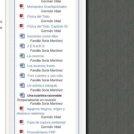
Germán Vidal
Monopolos Gravitacionales
Germán Vidal
Física del Todo
Germán Vidal
es
Física del Todo. Capítulo 33
ás
Germán Vidal
Inocentes como ellos
Fandila Soria Martínez
J E N A R O
Fandila Soria Martínez
La caverna
Fandila Soria Martínez
Los inciertos frutos
Fandila Soria Martínez
Tres cuentos y uno más
Fandila Soria Martínez
Un artístico triángulo
Fandila Soria Martínez
Una cuántica razonable
Temporalmente en revisión
Fandila Soria Martínez
Agujeros Negros, origen y
dinámica relativista
Germán Vidal
Fase de ruptura ambiental
Germán Vidal
Procedimiento FRP