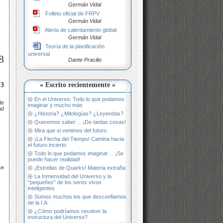
Germán Vidal
Folleto oficial de FRPV
Germán Vidal
Alerta de calentamiento global
Germán Vidal
Teoría de la planificación
universal
8
Dante Pracilio
« Escrito recientemente »
13
En el Universo: Todo lo que podamos
de
imaginar y mucho más
ad
¿Historia? ¿Mitologías? ¿Leyendas?
Queremos saber… ¡De tantas cosas!
Mira que si venimos del futuro
¡La Flecha del Tiempo! Camina hacia
el futuro incierto
Todo lo que podamos imaginar… ¡Se
puede hacer realidad!
se
¡Estrellas de Quarks! Materia extraña
La Inmensidad del Universo y la
“pequeñez” de los seres vivos
inteligentes
Somos muchos los que desconfiamos
de la I.A.
¿Cómo podríamos resolver la
estructura del Universo?