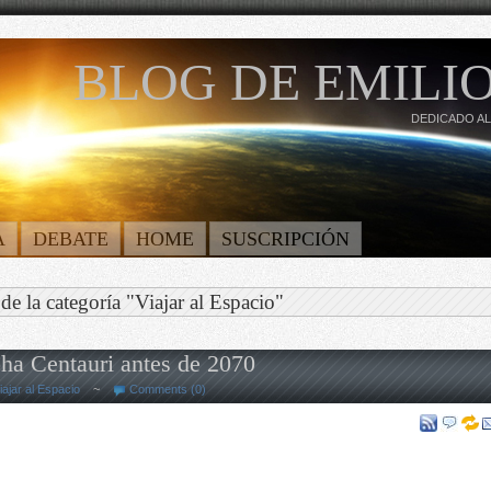
BLOG DE EMILIO
DEDICADO AL
A
DEBATE
HOME
SUSCRIPCIÓN
de la categoría "Viajar al Espacio"
ha Centauri antes de 2070
iajar al Espacio
~
Comments (0)