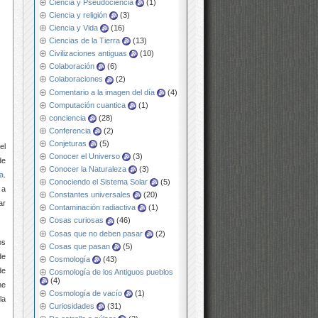
Ciencia y Pseudociencia
(1)
Ciencia y religión
(3)
Ciencia y Vida
(16)
Ciencias de la Tierra
(13)
Civilizaciones antiguas
(10)
Colaboración
(6)
Colaboraciones
(2)
Comentario a la imagen del día
(4)
Computación cuantica
(1)
conciencia
(28)
Conferencia
(2)
Conjeturas
(5)
el
Conocer el Universo
(3)
de
Conocer la Naturaleza
(3)
da
.
Conociendo el Sistema Solar
(5)
 a
Constantes universales
(20)
ar
Contaminación radiactiva
(1)
Cosas curiosas
(46)
Cosas que no deben pasar
(2)
os
Cosas que pasan
(5)
de
Cosmología
(43)
de
Cosmología de los Antiguos pueblos
(4)
ne
Cosmología de vacío
(1)
la
Curiosidades
(31)