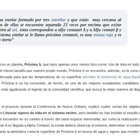
ma estelar formado por tres
estrellas
y que están muy cercana al
dos de ellas se encuentra separada 23 veces por encima que existe
erra al
sol,
estas corresponden a alfa centauri A y a Alfa centari β y
sistema estelar se le llamo próxima centauri, es una
enana roja
y es
 tierra”
 con un planeta,
Próxima b
, que hace apenas unos meses hizo correr ríos de tinta en todo 
el mismo tamaño que nuestro propio mundo, Próxima b se encuentra, además, en la zona 
a adecuada para que las temperaturas de su superficie
permitan la existencia de agua líqui
, Próxima b se ha convertido, de hecho, en uno de los mejores exoplanetas candidatos
, está agudizando el ingenio de la comunidad científica, que busca la mejor manera de lleg
 el proyecto durante la Conferencia de Nueva Orleans, explicó cuáles serían los objetiv
será
buscar signos de vida en el sistema vecino
, pero también se han incluido el estudio 
ve encuentre en su camino a través del vasto espacio interestelar, así como la realización 
al. A su llegada a Alpha Centauri, la sonda deberá observar el sistema, determinar si contie
anto la atmósfera como la superficie de Próxima b en busca de agua y signos que revelen 