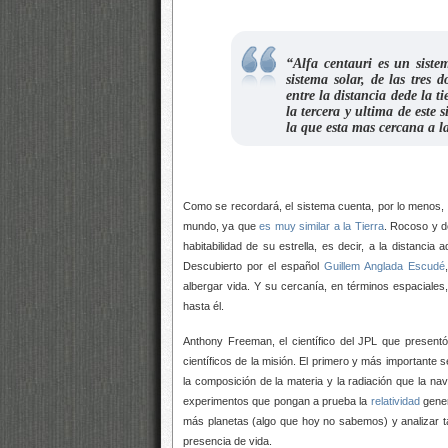
“Alfa centauri es un siste
sistema solar, de las tres 
entre la distancia dede la ti
la tercera y ultima de este 
la que esta mas cercana a la
Como se recordará, el sistema cuenta, por lo menos,
mundo, ya que
es muy similar a la Tierra
. Rocoso y d
habitabilidad de su estrella, es decir, a la distanci
Descubierto por el español
Guillem Anglada Escudé
albergar vida. Y su cercanía, en términos espaciales
hasta él.
Anthony Freeman, el científico del JPL que presentó
científicos de la misión. El primero y más importante 
la composición de la materia y la radiación que la na
experimentos que pongan a prueba la
relatividad
gener
más planetas (algo que hoy no sabemos) y analizar t
presencia de vida.