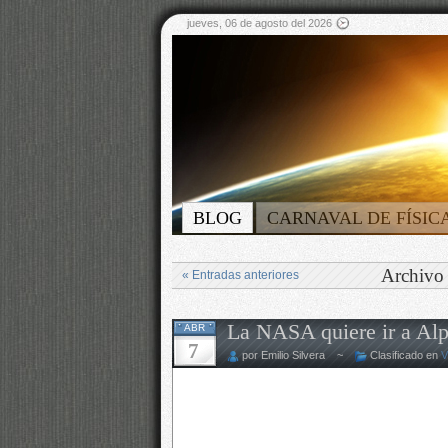
jueves, 06 de agosto del 2026
BLOG
CARNAVAL DE FÍSIC
Archivo 
« Entradas anteriores
La NASA quiere ir a Alp
ABR
7
por Emilio Silvera ~
Clasificado en
V