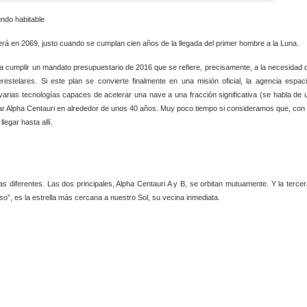
o habitable
rá en 2069, justo cuando se cumplan cien años de la llegada del primer hombre a la Luna.
ra cumplir un mandato presupuestario de 2016 que se refiere, precisamente, a la necesidad 
erestelares. Si este plan se convierte finalmente en una misión oficial, la agencia espaci
arias tecnologías capaces de acelerar una nave a una fracción significativa (se habla de 
nzar Alpha Centauri en alrededor de unos 40 años. Muy poco tiempo si consideramos que, con 
egar hasta allí.
s diferentes. Las dos principales, Alpha Centauri A y B, se orbitan mutuamente. Y la tercer
o”, es la estrella más cercana a nuestro Sol, su vecina inmediata.