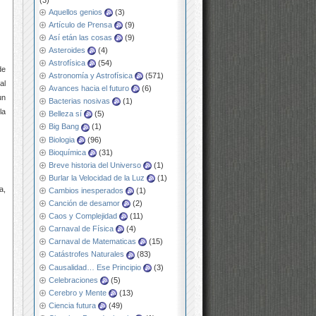
Aquellos genios
(3)
Artículo de Prensa
(9)
Así etán las cosas
(9)
Asteroides
(4)
Astrofísica
(54)
de
Astronomía y Astrofísica
(571)
al
Avances hacia el futuro
(6)
un
Bacterias nosivas
(1)
la
Belleza sí
(5)
Big Bang
(1)
Biologia
(96)
Bioquímica
(31)
Breve historia del Universo
(1)
Burlar la Velocidad de la Luz
(1)
a,
Cambios inesperados
(1)
Canción de desamor
(2)
Caos y Complejidad
(11)
Carnaval de Física
(4)
Carnaval de Matematicas
(15)
Catástrofes Naturales
(83)
Causalidad… Ese Principio
(3)
Celebraciones
(5)
Cerebro y Mente
(13)
Ciencia futura
(49)