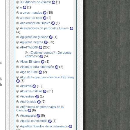
30 Millones de visitas!
(1)
a
(1)
a otros mundos
(18)
a pesar de todo
(4)
Acelerador en Huelva
(1)
Aceleradores de partículas futuros
(4)
Agujeros de gusano
(1)
Agujeros negros
(69)
AIA-IYA2009
(206)
¿Quiénes somos? ¿De donde
venimos?
(5)
Albert Einstein
(3)
ma
Alcanzar otra dimensión
(2)
Algo de Cine
(2)
Algo de lo que pasó desde el Big Bang
de
(8)
la
Alquimia
(10)
Alquimia estelar
(31)
Ancestros
(1)
Andrómeda
(2)
Anécdotas de personajes de la
Ciencia
(6)
Antimateria
(8)
Aquella cancioncilla
(1)
Aquellos filósofos de la naturaleza
(3)