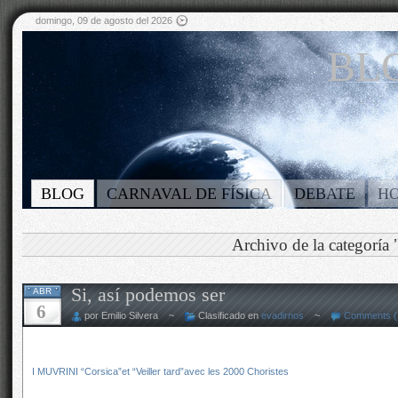
domingo, 09 de agosto del 2026
BLO
BLOG
CARNAVAL DE FÍSICA
DEBATE
H
Archivo de la categoría 
Si, así podemos ser
ABR
6
por Emilio Silvera ~
Clasificado en
evadirnos
~
Comments (
I MUVRINI “Corsica”et “Veiller tard”avec les 2000 Choristes