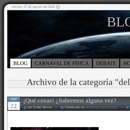
viernes, 07 de agosto del 2026
BLO
BLOG
CARNAVAL DE FÍSICA
DEBATE
H
Archivo de la categoría "del
¡Qué cosas! ¿Sabremos alguna vez?
SEP
22
por Emilio Silvera ~
Clasificado en
del pasado al presente
~