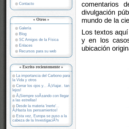
comentarios d
Contacto
divulgación pú
mundo de la cie
« Otros »
Galería
Los textos aquí
Blog
y en los casos
SC Amigos de la Física
Enlaces
ubicación origin
Recursos para su web
« Escrito recientemente »
La importancia del Carbono para
la Vida y otros
Cerrar los ojos y... Â¡Viajar.. tan
lejos!
Â¡Siempre soÃ±ando con llegar
a las estrellas!
Desde la materia 'inerte'...
Â¡Hasta los pensamientos!
Esta vez, Europa se puso a la
cabeza de la InvestigaciÃ³n