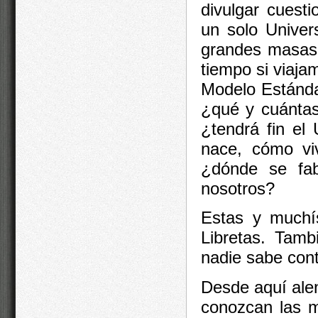
divulgar cuest
un solo Univer
grandes masas c
tiempo si viaja
Modelo Estándar
¿qué y cuántas
¿tendrá fin el
nace, cómo viv
¿dónde se fab
nosotros?
Estas y muchí
Libretas. Tamb
nadie sabe cont
Desde aquí ale
conozcan las m