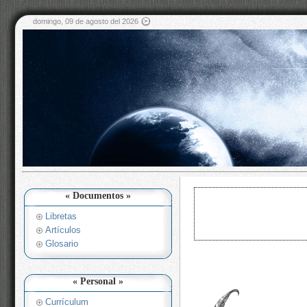
domingo, 09 de agosto del 2026
« Documentos »
Libretas
Artículos
Glosario
« Personal »
Currículum