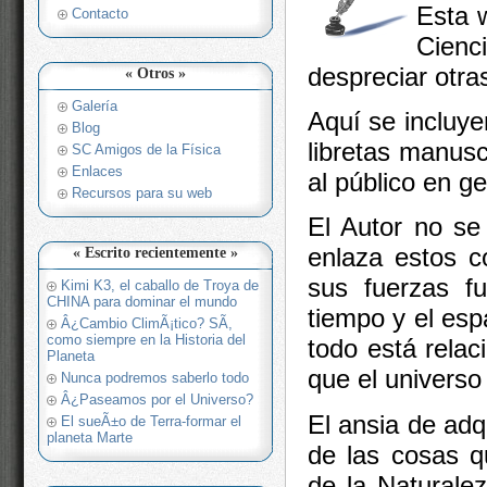
Esta 
Contacto
Cienc
despreciar otra
« Otros »
Galería
Aquí se incluye
Blog
libretas manusc
SC Amigos de la Física
Enlaces
al público en ge
Recursos para su web
El Autor no se
enlaza estos co
« Escrito recientemente »
sus fuerzas fu
Kimi K3, el caballo de Troya de
CHINA para dominar el mundo
tiempo y el esp
Â¿Cambio ClimÃ¡tico? SÃ­,
como siempre en la Historia del
todo está rela
Planeta
que el universo
Nunca podremos saberlo todo
Â¿Paseamos por el Universo?
El ansia de adq
El sueÃ±o de Terra-formar el
planeta Marte
de las cosas q
de la Naturale