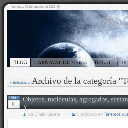
domingo, 09 de agosto del 2026
BLO
BLOG
CARNAVAL DE FÍSICA
DEBATE
H
Archivo de la categoría "
« Entradas anteriores
Objetos, moléculas, agregados, sus
FEB
8
Y,...
por Emilio Silvera ~
Clasificado en
Tenemos que