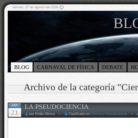
viernes, 07 de agosto del 2026
BLO
BLOG
CARNAVAL DE FÍSICA
DEBATE
H
Archivo de la categoría "Cie
LA PSEUDOCIENCIA
ABR
23
por Emilio Silvera ~
Clasificado en
Ciencia y Pseudociencia
~