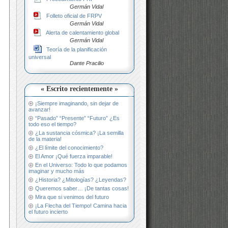
Germán Vidal
Folleto oficial de FRPV
Germán Vidal
Alerta de calentamiento global
Germán Vidal
Teoría de la planificación
universal
Dante Pracilio
« Escrito recientemente »
¡Siempre imaginando, sin dejar de
avanzar!
“Pasado” “Presente” “Futuro” ¿Es
todo eso el tiempo?
¿La sustancia cósmica? ¡La semilla
de la materia!
¿El límite del conocimiento?
El Amor ¡Qué fuerza imparable!
En el Universo: Todo lo que podamos
imaginar y mucho más
¿Historia? ¿Mitologías? ¿Leyendas?
Queremos saber… ¡De tantas cosas!
Mira que si venimos del futuro
¡La Flecha del Tiempo! Camina hacia
el futuro incierto