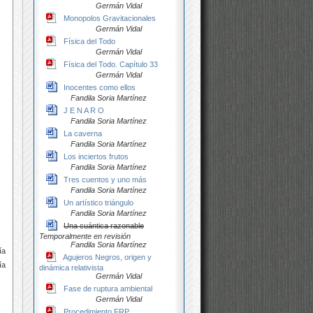
Germán Vidal
Monopolos Gravitacionales
Germán Vidal
Física del Todo
Germán Vidal
Física del Todo. Capítulo 33
Germán Vidal
Inocentes como ellos
Fandila Soria Martínez
J E N A R O
Fandila Soria Martínez
La caverna
Fandila Soria Martínez
Los inciertos frutos
Fandila Soria Martínez
Tres cuentos y uno más
Fandila Soria Martínez
Un artístico triángulo
Fandila Soria Martínez
Una cuántica razonable
Temporalmente en revisión
Fandila Soria Martínez
ía
Agujeros Negros, origen y
ía
dinámica relativista
Germán Vidal
Fase de ruptura ambiental
Germán Vidal
Procedimiento FRP