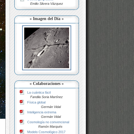
Emilio Silvera Vázquez
« Imagen del Día »
« Colaboraciones »
La cuántica fácil
Fandila Soria Martínez
Física global
Germán Vidal
Inteligencia extrema
Germán Vidal
Cosmología no convencional
Ramón Marqués
Modelo Cosmológico 2017