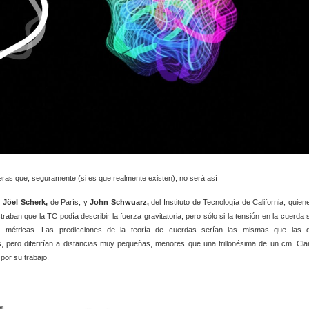
ras que, seguramente (si es que realmente existen), no será así
r
Jöel Scherk,
de París, y
John Schwuarz,
del Instituto de Tecnología de California, quien
raban que la TC podía describir la fuerza gravitatoria, pero sólo si la tensión en la cuerda 
das métricas. Las predicciones de la teoría de cuerdas serían las mismas que las 
, pero diferirían a distancias muy pequeñas, menores que una trillonésima de un cm. Cla
por su trabajo.