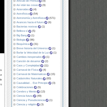
Artículo de Prensa
(9)
Así etán las cosas
(9)
Asteroides
(4)
Astrofísica
(54)
Astronomía y Astrofísica
(571)
Avances hacia el futuro
(6)
Bacterias nosivas
(1)
Belleza sí
(5)
Big Bang
(1)
Biologia
(96)
Bioquímica
(31)
Breve historia del Universo
(1)
Burlar la Velocidad de la Luz
(1)
Cambios inesperados
(1)
Canción de desamor
(2)
Caos y Complejidad
(11)
Carnaval de Física
(4)
es
Carnaval de Matematicas
(15)
se
Catástrofes Naturales
(83)
de
Causalidad… Ese Principio
(3)
ro
Celebraciones
(5)
Cerebro y Mente
(13)
Ciencia futura
(49)
Ciencia y Pseudociencia
(1)
Ciencia y religión
(3)