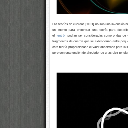
Las teorías de cuerdas [
TC’s
] no son una invención n
un intento para encontrar una teoría para describ
el
neutrón
podían ser consideradas como ondas de «no
fragmentos de cuerda que se extenderían entre peque
esta teoría proporcionase el valor observado para la i
pero con una tensión de alrededor de unas diez tonela