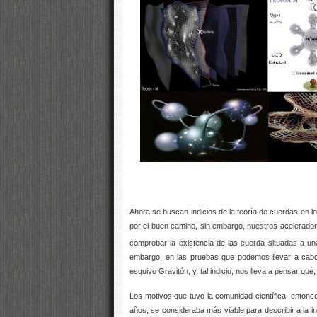
Ahora se buscan indicios de la teoría de cuerdas en 
por el buen camino, sin embargo, nuestros acelerador
comprobar la existencia de las cuerda situadas a un
embargo, en las pruebas que podemos llevar a cabo 
esquivo Gravitón, y, tal indicio, nos lleva a pensar qu
Los motivos que tuvo la comunidad científica, entonce
años, se consideraba más viable para describir a la in