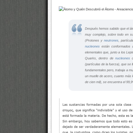
Después hemos sabido que el átom
muy complejo, sobre todo en su
(Protones y
neutrones
, partícu
nucleones
están conformados a 
elementales que, junto a los Lep
Quarks, dentro de
nucleones
c
(partículas de la fuerza), que se
fundamentales pero, trabaja a mu
un muelle de acero, cuanto más l
de cien mil), se encuentra el 99,