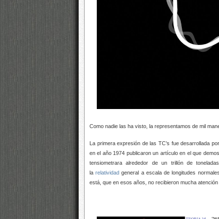
Como nadie las ha visto, la representamos de mil mane
La primera expresión de las TC’s fue desarrollada po
en el año 1974 publicaron un artículo en el que demost
tensiometrara alrededor de un trillón de tonela
la
relatividad
general a escala de longitudes normales
está, que en esos años, no recibieron mucha atención 