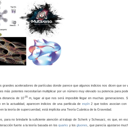
los grandes aceleradores de partículas donde parece que algunos indicios nos dicen que se 
es más potentes necesitarían multiplicar por un número muy elevado su potencia para pode
-35
a distancia de 10
m, lugar al que nos será imposible llegar en muchas generaciones. S
en la actualidad, aparecen indicios de una partlicula de
espín
2 que todos asocian con 
e, en la teoría de supercuerdad, está implícita una Teoría Cuántica de la Gravedad.
s, para no brindarle la suficiente atención al trabajo de Scherk y Schwuarz, es que, en es
teracción fuerte a la teoría basada en los
quarks
y los
gluones
, que parecía ajustarse muc