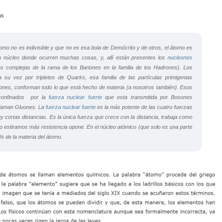
o no es indivisible y que no es esa bola de Demócrito y de otros, el átomo es
 núcleo donde ocurren muchas cosas, y, allí están presentes los
nucleones
las complejas de la rama de los Bariones en la familia de los Hadrones). Los
su vez por tripletes de Quarks, esa familia de las partículas primigenias
tones, conforman todo lo que está hecho de materia (a nosotros también). Esos
onfinados por la
fuerza nuclear fuerte
que esta transmitida por Bosones
 llaman Gluones. La
fuerza nuclear fuerte
es la más potente de las cuatro fuerzas
y cortas distancias. Es la única fuerza que crece con la distancia, trabaja como
o estiramos más resistencia opone. En el núcleo atómico (que solo es una parte
9% de la materia del átomo.