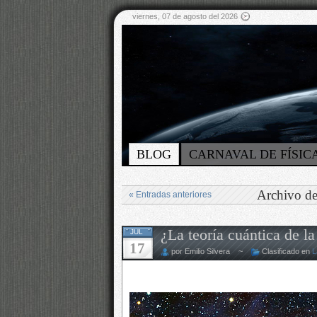
viernes, 07 de agosto del 2026
BLOG
CARNAVAL DE FÍSIC
Archivo de
« Entradas anteriores
¿La teoría cuántica de l
JUL
17
por Emilio Silvera ~
Clasificado en
L