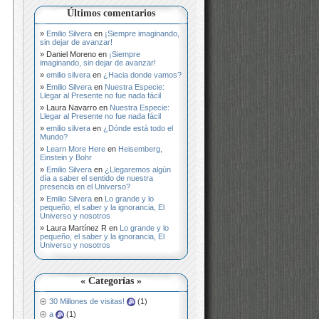
Últimos comentarios
Emilio Silvera
en
¡Siempre imaginando,
sin dejar de avanzar!
Daniel Moreno
en
¡Siempre
imaginando, sin dejar de avanzar!
emilio silvera
en
¿Hacia donde vamos?
Emilio Silvera
en
Nuestra Especie:
Llegar al Presente no fue nada fácil
Laura Navarro
en
Nuestra Especie:
Llegar al Presente no fue nada fácil
emilio silvera
en
¿Dónde está todo el
Mundo?
Learn More Here
en
Heisemberg,
Einstein y Bohr
Emilio Silvera
en
¿Llegaremos algún
día a saber el sentido de nuestra
presencia en el Universo?
Emilio Silvera
en
Lo grande y lo
pequeño, el saber y la ignorancia, El
Universo y nosotros
Laura Martínez R
en
Lo grande y lo
pequeño, el saber y la ignorancia, El
Universo y nosotros
« Categorías »
30 Millones de visitas!
(1)
a
(1)