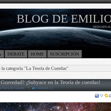
BLOG DE EMILIO
DEDICADO AL
A
DEBATE
HOME
SUSCRIPCIÓN
 la categoría "La Teoría de Cuerdas"
a Gravedad? ¡Subyace en la Teoría de cuerdas!
a Teoría de Cuerdas
~
Comments (1)