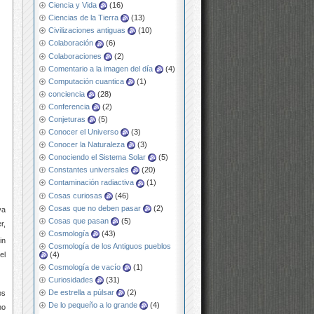
Ciencia y Vida
(16)
Ciencias de la Tierra
(13)
Civilizaciones antiguas
(10)
Colaboración
(6)
Colaboraciones
(2)
Comentario a la imagen del día
(4)
Computación cuantica
(1)
conciencia
(28)
Conferencia
(2)
Conjeturas
(5)
Conocer el Universo
(3)
Conocer la Naturaleza
(3)
Conociendo el Sistema Solar
(5)
Constantes universales
(20)
Contaminación radiactiva
(1)
Cosas curiosas
(46)
Cosas que no deben pasar
(2)
va
Cosas que pasan
(5)
r,
Cosmología
(43)
in
Cosmología de los Antiguos pueblos
el
(4)
Cosmología de vacío
(1)
Curiosidades
(31)
De estrella a púlsar
(2)
os
De lo pequeño a lo grande
(4)
ho