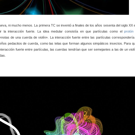
ueva, ni mucho menos. La primera TC se inventó a finales de los años sesenta del siglo XX 
ir la interacción fuerte. La idea medular consistía en que partículas como el
protón
tas de una cuerda de violín». La interacción fuerte entre las partículas correspondería
ños pedacitos de cuerda, como las telas que forman algunos simpáticos insectos. Para q
nteracción fuerte entre partículas, las cuerdas tendrían que ser semejantes a las de un violí
das.