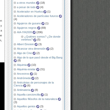
a otros mundos
(18)
a pesar de todo
(4)
Acelerador en Huelva
(1)
Aceleradores de partículas futuros
(4)
en
Agujeros de gusano
(1)
y
Agujeros negros
(69)
 a
AIA-IYA2009
(206)
ue
¿Quiénes somos? ¿De donde
venimos?
(5)
n,
Albert Einstein
(3)
Alcanzar otra dimensión
(2)
Algo de Cine
(2)
Algo de lo que pasó desde el Big Bang
(8)
Alquimia
(10)
Alquimia estelar
(31)
Ancestros
(1)
Andrómeda
(2)
Anécdotas de personajes de la
Ciencia
(6)
Antimateria
(8)
Aquella cancioncilla
(1)
Aquellos filósofos de la naturaleza
(3)
Aquellos genios
(3)