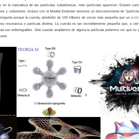
 la naturaleza de las partículas subatómicas, más partículas aparecen. Existen vari
enes y volúmenes. Incluso con el Modelo Estándar tenemos un desconcertante
de “partícul
 pregunta porque la cuerda, alrededor de 100 trillones de veces más pequeña que un
protó
a resonancia o partícula distinta. La cuerda es tan increíblemente pequeña que, a cier
ula son indistinguibles. Sólo cuando ampliamos de alguna
la partícula podemos ver que no 
ante.