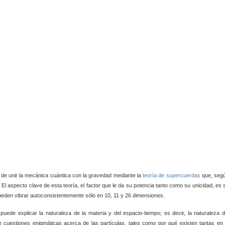
a de unir la mecánica cuántica con la gravedad mediante la
teoría de supercuerdas
que, seg
 El aspecto clave de esta teoría, el factor que le da su potencia tanto como su unicidad, es 
eden vibrar autoconsistentemente sólo en 10, 11 y 26 dimensiones.
uede explicar la naturaleza de la materia y del espacio-tiempo; es decir, la naturaleza d
e cuestiones enigmáticas acerca de las partículas, tales como por qué existen tantas en 