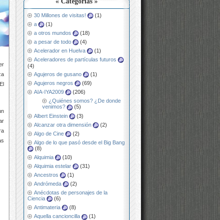
« Categorías »
30 Millones de visitas!
(1)
a
(1)
a otros mundos
(18)
a pesar de todo
(4)
Acelerador en Huelva
(1)
Aceleradores de partículas futuros
er
(4)
za
Agujeros de gusano
(1)
Agujeros negros
(69)
El
AIA-IYA2009
(206)
¿Quiénes somos? ¿De donde
venimos?
(5)
un
Albert Einstein
(3)
ar
Alcanzar otra dimensión
(2)
ra
Algo de Cine
(2)
as
Algo de lo que pasó desde el Big Bang
(8)
Alquimia
(10)
Alquimia estelar
(31)
Ancestros
(1)
Andrómeda
(2)
Anécdotas de personajes de la
Ciencia
(6)
Antimateria
(8)
Aquella cancioncilla
(1)