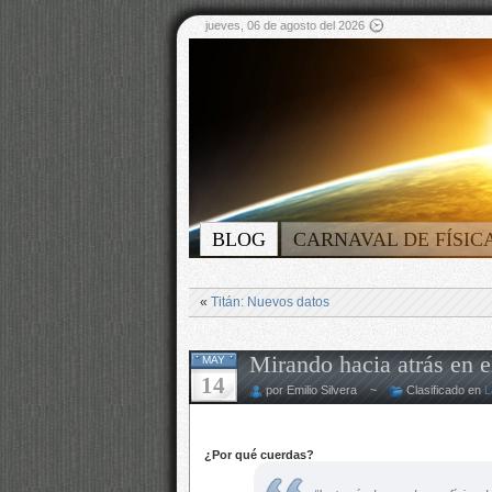
jueves, 06 de agosto del 2026
BLOG
CARNAVAL DE FÍSIC
«
Titán: Nuevos datos
Mirando hacia atrás en e
MAY
14
por Emilio Silvera ~
Clasificado en
L
¿Por qué cuerdas?