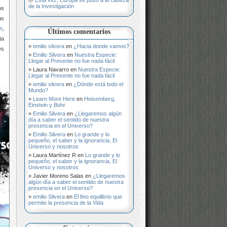
de la Investigación
os
as
n
,
Últimos comentarios
ta
emilio silvera
en
¿Hacia donde vamos?
es
Emilio Silvera
en
Nuestra Especie:
Llegar al Presente no fue nada fácil
Laura Navarro
en
Nuestra Especie:
Llegar al Presente no fue nada fácil
emilio silvera
en
¿Dónde está todo el
Mundo?
Learn More Here
en
Heisemberg,
Einstein y Bohr
Emilio Silvera
en
¿Llegaremos algún
día a saber el sentido de nuestra
presencia en el Universo?
Emilio Silvera
en
Lo grande y lo
pequeño, el saber y la ignorancia, El
Universo y nosotros
Laura Martínez R
en
Lo grande y lo
pequeño, el saber y la ignorancia, El
Universo y nosotros
Javier Moreno Salas
en
¿Llegaremos
algún día a saber el sentido de nuestra
presencia en el Universo?
emilio Silvera
en
El fino equilibrio que
permite la presencia de la Vida