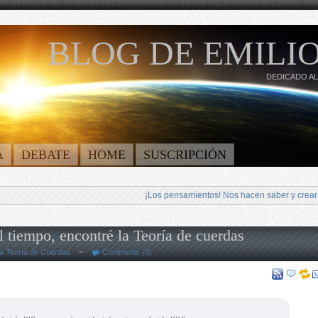
BLOG DE EMILIO
DEDICADO AL
A
DEBATE
HOME
SUSCRIPCIÓN
¡Los pensamientos! Nos hacen saber y crear
l tiempo, encontré la Teoría de cuerdas
a Teoría de Cuerdas
~
Comments (0)