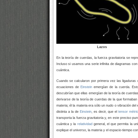
Lazos
En la teoría de cuerdas, la fuerza gravitatoria se re
Incluso si usamos una serie infinita de diagramas co
cuántica.
Cuando se calcularon por primera vez las ligaduras 
ecuaciones de
Einstein
emergían de la cuerda. Esto
descubrían que ellas emergían de la teoría de cuer
derivarse de la teoría de cuerdas de la que formaba
materia;
él la materia era sólo un nudo o vibración de
distinta a la de
Einstein
, es decir, que el
tensor métri
transporta la fuerza gravitatoria y, en este preciso pu
cuántica y la
relatividad
general, el que permita la un
explique el universo, la materia y el espacio-tiempo co