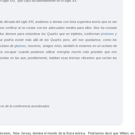
el siglo XXI, que cayó accidentalmente en el siglo XX.”
da década del siglo XXI, andamos a tientas con ésta sugestiva teoría que es tan
s verificar al no contar con los adecuados medios para ellos. Nos ha costado
 los átomos para vislumbrar los Quarks que en tripletes, conforman
protones
y
ue podría existir más allá de los Quarks pero, ahí nos quedamos, como los
océano de
gluones
, nosotros, amigos míos, también lo estamos en un océano de
mos escapar cuando podamos utilizar energías mucho más grandes que nos
fundas en las que, posiblemente, habitan esas briznas vibrantes que serían las
ieron de la conferencia asombrados
nceton, New Jersey, domina el mundo de la física teórica. Podríamos decir que Witten, es 