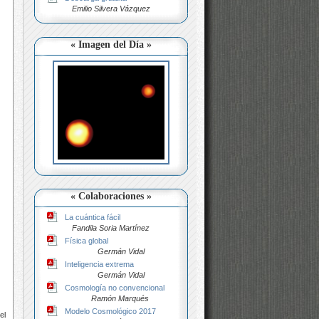
Emilio Silvera Vázquez
« Imagen del Día »
« Colaboraciones »
La cuántica fácil
Fandila Soria Martínez
Física global
Germán Vidal
Inteligencia extrema
Germán Vidal
Cosmología no convencional
Ramón Marqués
Modelo Cosmológico 2017
el