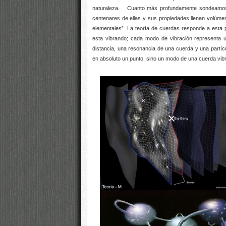
naturaleza. Cuanto más profundamente sondeamos en
centenares de ellas y sus propiedades llenan volúm
elementales”. La teoría de cuerdas responde a esta
esta vibrando; cada modo de vibración representa un
distancia, una resonancia de una cuerda y una partíc
en absoluto un punto, sino un modo de una cuerda vibr