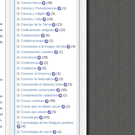
Ciencia futura
(49)
Ciencia y Pseudociencia
(1)
Ciencia y religión
(3)
Ciencia y Vida
(16)
na
Ciencias de la Tierra
(13)
na
Civilizaciones antiguas
(10)
Colaboración
(6)
da
Colaboraciones
(2)
la
Comentario a la imagen del día
(4)
Computación cuantica
(1)
conciencia
(28)
Conferencia
(2)
Conjeturas
(5)
Conocer el Universo
(3)
Conocer la Naturaleza
(3)
on
Conociendo el Sistema Solar
(5)
Constantes universales
(20)
Contaminación radiactiva
(1)
an
Cosas curiosas
(46)
es
Cosas que no deben pasar
(2)
De
Cosas que pasan
(5)
el
Cosmología
(43)
n-
Cosmología de los Antiguos pueblos
(4)
as
Cosmología de vacío
(1)