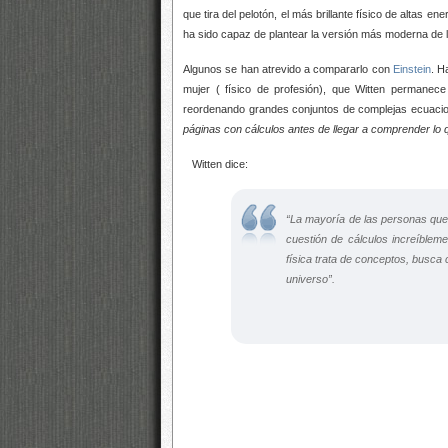
que tira del pelotón, el más brillante físico de altas e
ha sido capaz de plantear la versión más moderna de 
Algunos se han atrevido a compararlo con
Einstein
. H
mujer (
físico de profesión), que Witten permanece
reordenando grandes conjuntos de complejas ecuaci
páginas con cálculos antes de llegar a comprender lo
Witten dice:
“
La mayoría de las personas que 
cuestión de cálculos increíblem
física trata de conceptos, busca
universo
”.