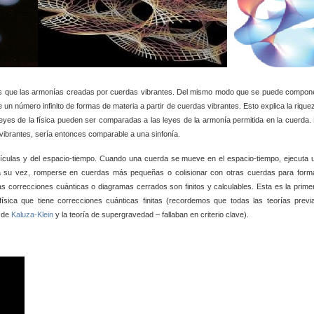
más que las armonías creadas por cuerdas vibrantes. Del mismo modo que se puede compon
se un número infinito de formas de materia a partir de cuerdas vibrantes. Esto explica la rique
leyes de la física pueden ser comparadas a las leyes de la armonía permitida en la cuerda. 
ibrantes, sería entonces comparable a una sinfonía.
rtículas y del espacio-tiempo. Cuando una cuerda se mueve en el espacio-tiempo, ejecuta 
a su vez, romperse en cuerdas más pequeñas o colisionar con otras cuerdas para form
s correcciones cuánticas o diagramas cerrados son finitos y calculables. Esta es la prime
 física que tiene correcciones cuánticas finitas (recordemos que todas las teorías previ
a de
Kaluza-Klein
y la teoría de supergravedad – fallaban en
criterio clave).