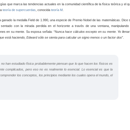
nergías que marca las tendencias actuales en la comunidad científica de la física teórica y el q
la
teoría de supercuerdas
, conocida
teoría M
.
a ganado la medalla Field de 1.990, una especie de Premio Nobel de las matemáticas. Dice 
 sentado con la mirada perdida en el horizonte a través de una ventana, manipulando
ones en su mente. Su esposa señala: “N
unca hace cálculos excepto en su mente. Yo llenar
 que está haciendo,
Edward sólo se sienta para calcular un signo menos o un factor dos
”.
no han estudiado física probablemente piensan que lo que hacen los físicos es
ente complicados, pero eso no es realmente lo esencial. Lo esencial es que la
 comprender los conceptos, los principios mediante los cuales opera el mundo, el