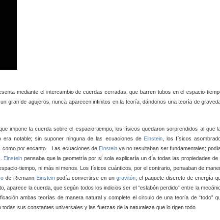
presenta mediante el intercambio de cuerdas cerradas, que barren tubos en el espacio-tiemp
n un gran
de agujeros, nunca aparecen infinitos en la teoría, dándonos una teoría de graved
que impone la cuerda sobre el espacio-tiempo, los físicos quedaron sorprendidos al
que l
 era notable; sin suponer ninguna de las ecuaciones de
Einstein
, los físicos asombrad
das como por encanto. Las ecuaciones de
Einstein
ya no resultaban ser fundamentales; podí
n
.
Einstein
pensaba que la geometría por sí sola explicaría un día todas las propiedades de 
l espacio-tiempo, ni más ni menos. Los físicos cuánticos, por el contrario, pensaban de mane
co
de Riemann-
Einstein
podía convertirse en un
gravitón
, el paquete discreto de energía q
nto, aparece la cuerda, que según todos los indicios
ser el “eslabón perdido” entre la mecáni
ificación
ambas teorías de manera natural y complete el circulo de una teoría de “todo” q
n todas sus constantes universales y las fuerzas de la naturaleza que lo rigen todo.