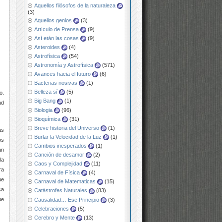
Aquellos filósofos de la naturaleza
(3)
Aquellos genios
(3)
Artículo de Prensa
(9)
Así etán las cosas
(9)
Asteroides
(4)
Astrofísica
(54)
Astronomía y Astrofísica
(571)
Avances hacia el futuro
(6)
Bacterias nosivas
(1)
Belleza sí
(5)
o.
Big Bang
(1)
ad
Biologia
(96)
Bioquímica
(31)
Breve historia del Universo
(1)
as
Burlar la Velocidad de la Luz
(1)
os
Cambios inesperados
(1)
an
Canción de desamor
(2)
la
Caos y Complejidad
(11)
ra
Carnaval de Física
(4)
ue
Carnaval de Matematicas
(15)
ca
Catástrofes Naturales
(83)
ue
Causalidad… Ese Principio
(3)
Celebraciones
(5)
Cerebro y Mente
(13)