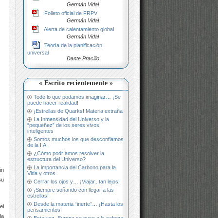
Germán Vidal
Folleto oficial de FRPV
Germán Vidal
Alerta de calentamiento global
Germán Vidal
Teoría de la planificación
universal
Dante Pracilio
« Escrito recientemente »
Todo lo que podamos imaginar… ¡Se
puede hacer realidad!
¡Estrellas de Quarks! Materia extraña
La Inmensidad del Universo y la
“pequeñez” de los seres vivos
inteligentes
Somos muchos los que desconfiamos
de la I.A.
¿Cómo podríamos resolver la
estructura del Universo?
La importancia del Carbono para la
ún
Vida y otros
su
Cerrar los ojos y… ¡Viajar.. tan lejos!
¡Siempre soñando con llegar a las
estrellas!
Desde la materia “inerte”… ¡Hasta los
el
pensamientos!
la
Esta vez, Europa se puso a la cabeza