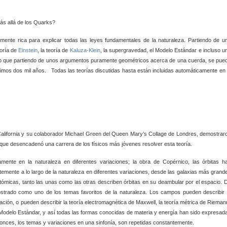
llá de los Quarks?
emente rica para explicar todas las leyes fundamentales de la naturaleza. Partiendo de u
eoría de
Einstein
, la teoría de
Kaluza-Klein
, la supergravedad, el Modelo Estándar e incluso u
ro que partiendo de unos argumentos puramente geométricos acerca de una cuerda, se pue
 últimos dos mil años. Todas las teorías discutidas hasta
están incluidas automáticamente en 
California y su colaborador Michael Green del Queen Mary’s Collage de Londres, demostrar
lo que desencadenó una carrera de los físicos más jóvenes
resolver esta teoría.
amente en la naturaleza en diferentes variaciones;
la obra de Copérnico, las órbitas h
emente a lo largo de la naturaleza en diferentes variaciones, desde las galaxias más grand
tómicas, tanto las unas como las otras describen órbitas en su deambular por el espacio. 
rado como uno de los temas favoritos de la naturaleza. Los campos pueden describir 
tación, o pueden describir la teoría electromagnética de Maxwell, la teoría métrica de Rieman
Modelo Estándar, y así todas las formas conocidas de materia y energía han sido expresad
tonces,
los temas y variaciones en una sinfonía, son repetidas constantemente.