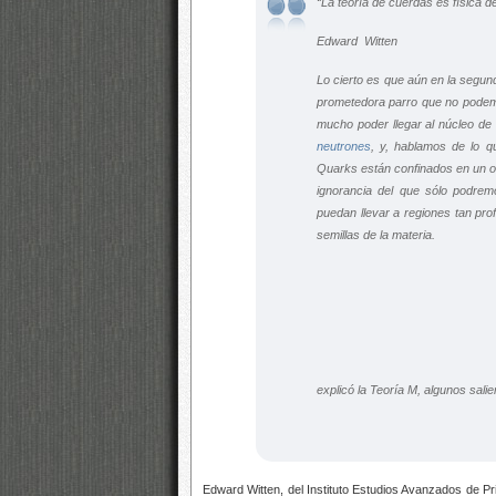
“La teoría de cuerdas es física d
Edward Witten
Lo cierto es que aún en la segun
prometedora parro que no podemo
mucho poder llegar al núcleo de
neutrones
, y, hablamos de lo q
Quarks están confinados en un 
ignorancia del que sólo podre
puedan llevar a regiones tan pro
semillas de la materia.
explicó la Teoría M, algunos sal
Edward Witten, del Instituto
Estudios Avanzados de Pri