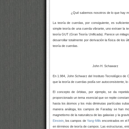
¿Qué sabemos nosotros de lo que hay más a
La teoría de cuerdas, por consiguiente, es suficient
simple teoría de una cuerda vibrante, uno
extraer la t
teoría GUT (Gran Teoría Unificada). Parece un milag
desarrollar totalmente por derivación la física de los
teoría de cuerdas.
John H. Schawarz
En 1.984, John Schwarz del Instituto Tecnológico de 
que la teoría de cuerdas podía ser autoconsistente, 
El concepto de órbitas, por ejemplo, se da repetid
proporcionado un tema esencial que se repite constant
hasta los átomos y los más diminutas partículas suba
manera análoga, los campos de Faraday se han most
magnetismo de la naturaleza de las galaxias y la gravi
Einstein
, los campos de
Yang-Mills
encontrados en el 
en términos de teoría de campos. Las estructuras, en