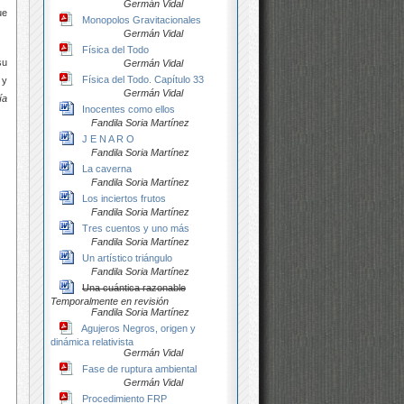
Germán Vidal
ue
Monopolos Gravitacionales
Germán Vidal
Física del Todo
su
Germán Vidal
Física del Todo. Capítulo 33
 y
Germán Vidal
ía
Inocentes como ellos
Fandila Soria Martínez
J E N A R O
Fandila Soria Martínez
La caverna
Fandila Soria Martínez
Los inciertos frutos
Fandila Soria Martínez
Tres cuentos y uno más
Fandila Soria Martínez
Un artístico triángulo
Fandila Soria Martínez
Una cuántica razonable
Temporalmente en revisión
Fandila Soria Martínez
Agujeros Negros, origen y
dinámica relativista
Germán Vidal
Fase de ruptura ambiental
Germán Vidal
Procedimiento FRP