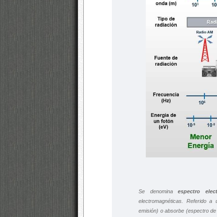
Se denomina
espectro elec
electromagnéticas. Referido 
emisión) o absorbe (espectro de 