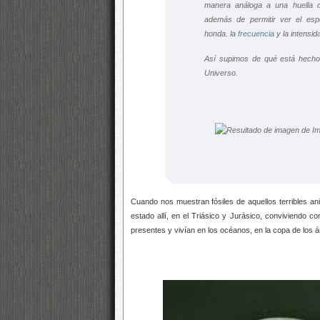
manera análoga a una huella d
además de permitir ver el esp
honda. la
frecuencia
y la intensid
Así supimos de qué está hecho 
Universo.
Cuando nos muestran fósiles de aquellos terribles an
estado allí, en el Triásico y Jurásico, conviviendo
presentes y vivían en los océanos, en la copa de los á