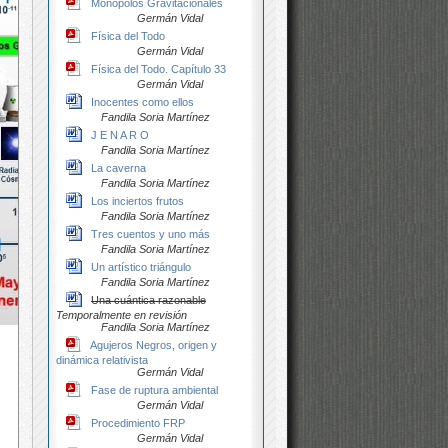
Monopolos Gravitacionales
Germán Vidal
Física del Todo
Germán Vidal
Física del Todo. Capítulo 33
Germán Vidal
Inocentes como ellos
Fandila Soria Martínez
J E N A R O
Fandila Soria Martínez
La caverna
Fandila Soria Martínez
Los inciertos frutos
Fandila Soria Martínez
Tres cuentos y uno más
Fandila Soria Martínez
Un artístico triángulo
Fandila Soria Martínez
Una cuántica razonable
Temporalmente en revisión
Fandila Soria Martínez
Agujeros Negros, origen y
dinámica relativista
Germán Vidal
Fase de ruptura ambiental
Germán Vidal
Procedimiento FRP
Germán Vidal