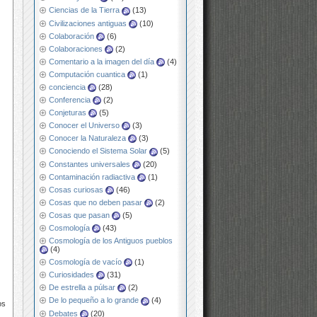
Ciencias de la Tierra
(13)
Civilizaciones antiguas
(10)
Colaboración
(6)
Colaboraciones
(2)
Comentario a la imagen del día
(4)
Computación cuantica
(1)
conciencia
(28)
Conferencia
(2)
Conjeturas
(5)
Conocer el Universo
(3)
Conocer la Naturaleza
(3)
Conociendo el Sistema Solar
(5)
Constantes universales
(20)
Contaminación radiactiva
(1)
Cosas curiosas
(46)
Cosas que no deben pasar
(2)
Cosas que pasan
(5)
Cosmología
(43)
Cosmología de los Antiguos pueblos
(4)
Cosmología de vacío
(1)
Curiosidades
(31)
De estrella a púlsar
(2)
De lo pequeño a lo grande
(4)
os
Debates
(20)