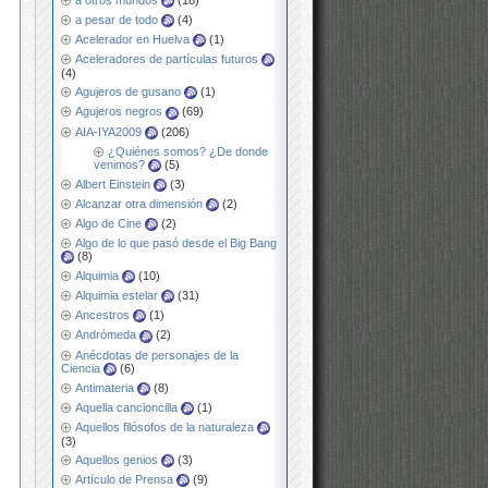
a otros mundos
(18)
a pesar de todo
(4)
Acelerador en Huelva
(1)
Aceleradores de partículas futuros
(4)
Agujeros de gusano
(1)
Agujeros negros
(69)
AIA-IYA2009
(206)
¿Quiénes somos? ¿De donde
venimos?
(5)
Albert Einstein
(3)
Alcanzar otra dimensión
(2)
Algo de Cine
(2)
Algo de lo que pasó desde el Big Bang
(8)
Alquimia
(10)
Alquimia estelar
(31)
Ancestros
(1)
Andrómeda
(2)
Anécdotas de personajes de la
Ciencia
(6)
Antimateria
(8)
Aquella cancioncilla
(1)
Aquellos filósofos de la naturaleza
(3)
Aquellos genios
(3)
Artículo de Prensa
(9)