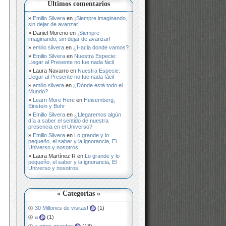
Últimos comentarios
Emilio Silvera
en
¡Siempre imaginando,
sin dejar de avanzar!
Daniel Moreno
en
¡Siempre
imaginando, sin dejar de avanzar!
emilio silvera
en
¿Hacia donde vamos?
Emilio Silvera
en
Nuestra Especie:
Llegar al Presente no fue nada fácil
Laura Navarro
en
Nuestra Especie:
Llegar al Presente no fue nada fácil
emilio silvera
en
¿Dónde está todo el
Mundo?
Learn More Here
en
Heisemberg,
Einstein y Bohr
Emilio Silvera
en
¿Llegaremos algún
día a saber el sentido de nuestra
presencia en el Universo?
Emilio Silvera
en
Lo grande y lo
pequeño, el saber y la ignorancia, El
Universo y nosotros
Laura Martínez R
en
Lo grande y lo
pequeño, el saber y la ignorancia, El
Universo y nosotros
« Categorías »
30 Millones de visitas!
(1)
a
(1)