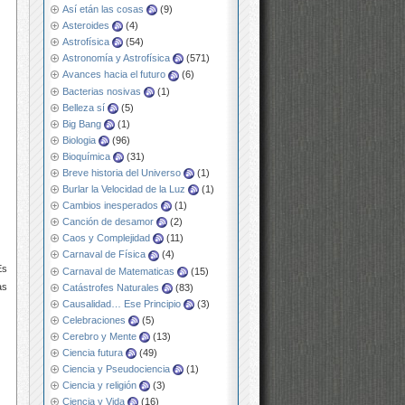
Así etán las cosas
(9)
Asteroides
(4)
Astrofísica
(54)
Astronomía y Astrofísica
(571)
Avances hacia el futuro
(6)
Bacterias nosivas
(1)
Belleza sí
(5)
Big Bang
(1)
Biologia
(96)
Bioquímica
(31)
Breve historia del Universo
(1)
Burlar la Velocidad de la Luz
(1)
Cambios inesperados
(1)
Canción de desamor
(2)
Caos y Complejidad
(11)
Carnaval de Física
(4)
Es
Carnaval de Matematicas
(15)
as
Catástrofes Naturales
(83)
Causalidad… Ese Principio
(3)
Celebraciones
(5)
Cerebro y Mente
(13)
Ciencia futura
(49)
Ciencia y Pseudociencia
(1)
Ciencia y religión
(3)
Ciencia y Vida
(16)