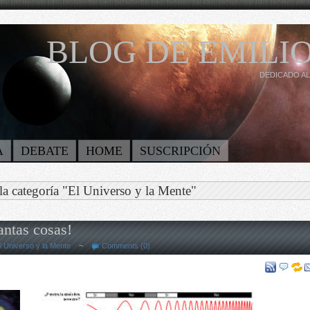
BLOG DE EMILIO
DEDICADO AL
A
DEBATE
HOME
SUSCRIPCIÓN
la categoría "El Universo y la Mente"
ntas cosas!
l Universo y la Mente
~
Comments (0)