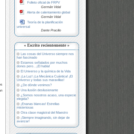
Folleto oficial de FRPV
Germán Vidal
Alerta de calentamiento global
Germán Vidal
Teoría de la planificación
universal
Dante Pracilio
« Escrito recientemente »
Las cosas del Universo siempre nos
han fascinado
Estamos señalados por muchos
dones pero…¡El habla!
El Universo y la química de la Vida
¡La Luz! ¡La Mecánica Cuántica! ¡El
Universo y todas sus maravillas!
os
¿De dónde venimos?
Una ilusión desilusionante
an
¿Somos nosotros acaso, una especie
elegida?
¡Enanas blancas! Estrellas
misteriosas
Otra clase magistral del Maestro
¡Siempre imaginando, sin dejar de
avanzar!