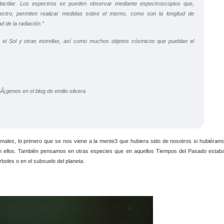
actilar. Los espectros se pueden observar mediante espectroscopios que,
ectro, permiten realizar medidas sobre el mismo, como son la longitud de
ad de la radiación.”
el Sol y otras estrellas, así como muchos objetos cósmicos que pueblan el
imales, lo primero que se nos viene a la mente3 que hubiera sido de nosotros si hubiéram
 con ellos. También pensamos en otras especies que en aquellos Tiempos del Pasado estab
rboles o en el subsuelo del planeta.