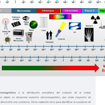
tromagnético
a la distribución energética del conjunto de la ondas
a un objeto se denomina
espectro electromagnético,
que emite (espectro de
absorción) una sustancia. Dicha radiación sirve para identificar la sustancia de