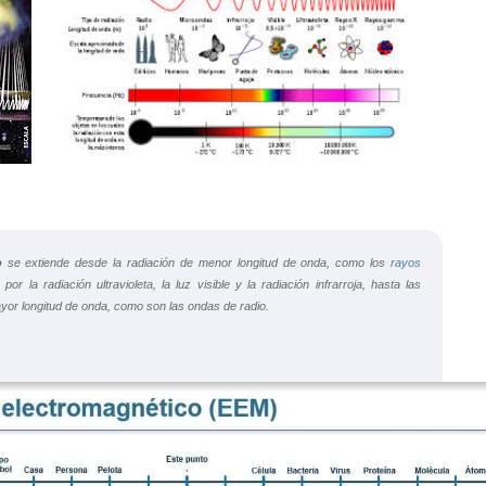
o
se extiende desde la radiación de menor longitud de onda, como los
rayos
por la radiación ultravioleta, la luz visible y la radiación infrarroja, hasta las
or longitud de onda, como son las ondas de radio.