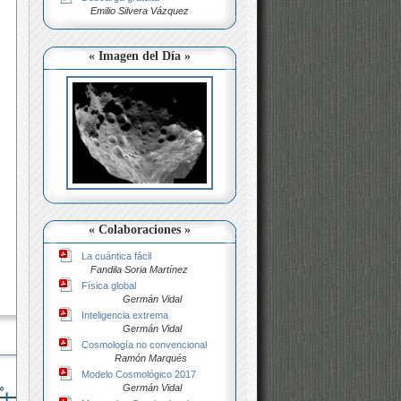
Emilio Silvera Vázquez
« Imagen del Día »
« Colaboraciones »
La cuántica fácil
Fandila Soria Martínez
Física global
Germán Vidal
Inteligencia extrema
Germán Vidal
Cosmología no convencional
Ramón Marqués
Modelo Cosmológico 2017
Germán Vidal