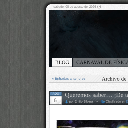
sábado, 08 de agosto del 2026
BLOG
CARNAVAL DE FÍSIC
Archivo de 
« Entradas anteriores
Queremos saber… ¡De ta
AGO
6
por Emilio Silvera ~
Clasificado en
E