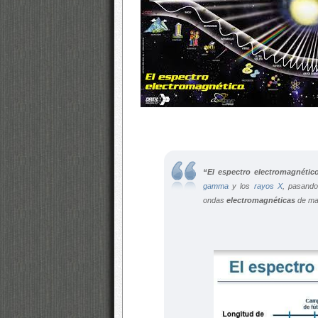
“El espectro electromagnétic
gamma
y los
rayos X
, pasando 
ondas
electromagnéticas
de may