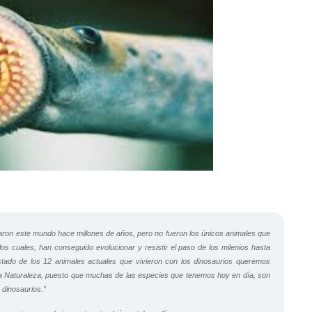
naron este mundo hace millones de años, pero no fueron los únicos animales que
los cuales, han conseguido evolucionar y resistir el paso de los milenios hasta
listado de los 12 animales actuales que vivieron con los dinosaurios queremos
 la Naturaleza, puesto que muchas de las especies que tenemos hoy en día, son
 dinosaurios.”