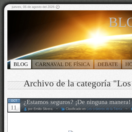
jueves, 06 de agosto del 2026
BLO
BLOG
CARNAVAL DE FÍSICA
DEBATE
H
Archivo de la categoría "Los 
¿Estamos seguros? ¡De ninguna manera!
OCT
11
por Emilio Silvera ~
Clasificado en
Los cráteres de la Tierra
~