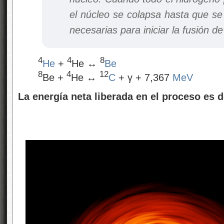
el núcleo se colapsa hasta que se
necesarias para iniciar la fusión de
4
4
8
He
+
He ↔
Be
8
4
12
Be +
He ↔
C
+ γ + 7,367
MeV
La energía neta liberada en el proceso es 