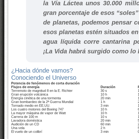
la Vía Láctea unos 30.000 mill
gran porcentaje de esos “soles”
de planetas, podemos pensar c
esos planetas estén situados en l
agua líquida corre cantarina 
¡La Vida habrá surgido como lo h
¿Hacia dónde vamos?
Conociendo el Universo
Potencia de fenómenos de corta duración
Flujos de energía
Duración
Terremoto de magnitud 8 en la E. Richter
30 s
Gran erupción volcánica
10 h
Energía cinética de una tormenta
20 min
Gran bombardeo de la 2ª Guerra Mundial
1 h
Tornado medio en EE.UU.
3 min
Los cuatro motores del Boeing 747
10 h
La mayor máquina de vapor de Watt
10 h
Carrera de 100 m
10 s
Lavadora doméstica
20 min
Audición de un CD
60 min
Una vela
2 h
El vuelo de un colibrí
3 min