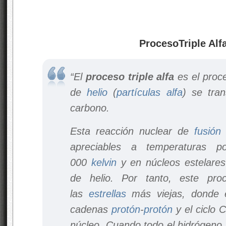
ProcesoTriple Alf
“El
proceso triple alfa
es el proce
de
helio
(
partículas alfa
) se tra
carbono.
Esta reacción nuclear de
fusión
s
apreciables a temperaturas
000
kelvin
y en núcleos estelare
de helio. Por tanto, este pro
las
estrellas
más viejas, donde e
cadenas
protón
-
protón
y el ciclo 
núcleo. Cuando todo el hidrógeno