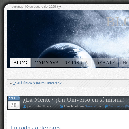
domingo, 09 de agosto del 2026
BLO
BLOG
CARNAVAL DE FÍSICA
DEBATE
H
«
¿Será único nuestro Universo?
¿La Mente? ¡Un Universo en sí misma!
JUL
20
por Emilio Silvera ~
Clasificado en
General
~
Comments (0)
Entradas anteriores