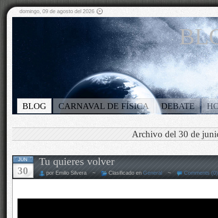
domingo, 09 de agosto del 2026
BLO
BLOG
CARNAVAL DE FÍSICA
DEBATE
H
Archivo del 30 de jun
Tu quieres volver
JUN
30
por Emilio Silvera ~
Clasificado en
General
~
Comments (0)