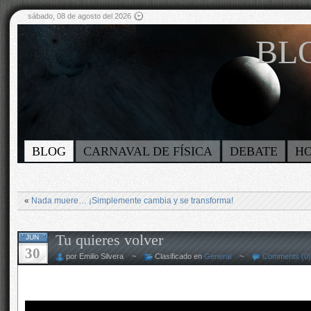
sábado, 08 de agosto del 2026
BLO
BLOG
CARNAVAL DE FÍSICA
DEBATE
H
«
Nada muere… ¡Simplemente cambia y se transforma!
Tu quieres volver
JUN
30
por Emilio Silvera ~
Clasificado en
General
~
Comments (0)