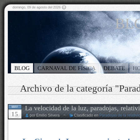
domingo, 09 de agosto del 2026
BLO
BLOG
CARNAVAL DE FÍSICA
DEBATE
H
Archivo de la categoría "Parad
La velocidad de la luz, paradojas, relat
MAY
15
por Emilio Silvera ~
Clasificado en
Paradojas de la relativi