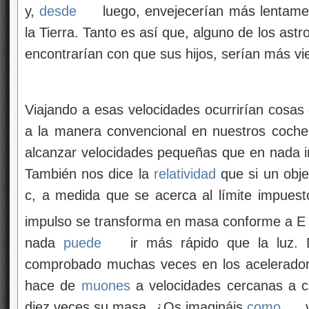
y,
desde
luego, envejecerían más lentame
la Tierra. Tanto es así que, alguno de los ast
encontrarían con que sus hijos, serían más vie
Viajando a esas velocidades ocurrirían cosa
a la manera convencional en nuestros coches
alcanzar velocidades pequeñas que en nada inf
También nos dice la
relatividad
que si un obje
c, a medida que se acerca al límite impuesto
impulso se transforma en masa conforme a E
nada
puede
ir más rápido que la luz. 
comprobado muchas veces en los aceleradore
hace de
muones
a velocidades cercanas a c
diez veces su masa. ¿Os imagináis
como
v