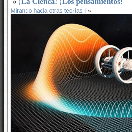
«
¡La Cienca! ¡Los pensamientos!
Mirando hacia otras teorías I
»