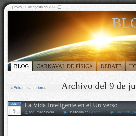
jueves, 06 de agosto del 2026
BLO
BLOG
CARNAVAL DE FÍSICA
DEBATE
H
Archivo del 9 de j
« Entradas anteriores
La Vida Inteligente en el Universo
JUL
9
por Emilio Silvera ~
Clasificado en
General
~
Comments (0)