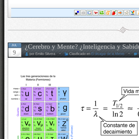
¿Cerebro y Mente? ¿Inteligencia y Sabid
JUL
9
por Emilio Silvera ~
Clasificado en
El divagar de la Mente
~