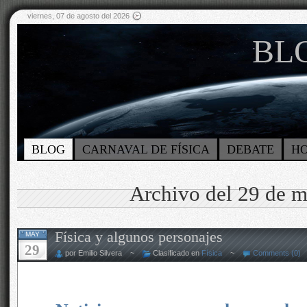
viernes, 07 de agosto del 2026
BLO
BLOG
CARNAVAL DE FÍSICA
DEBATE
H
Archivo del 29 de 
Física y algunos personajes
MAY
29
por Emilio Silvera ~
Clasificado en
Física
~
Comments (0)