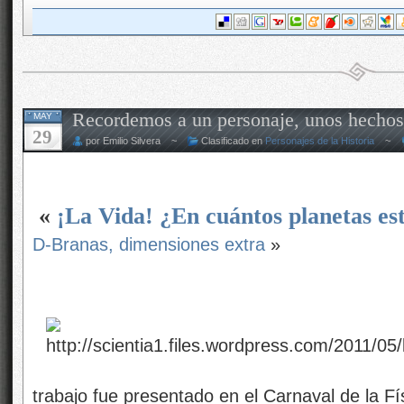
Recordemos a un personaje, unos hechos
MAY
29
por Emilio Silvera ~
Clasificado en
Personajes de la Historia
~
«
¡La Vida! ¿En cuántos planetas es
D-Branas, dimensiones extra
»
trabajo fue presentado en el Carnaval de la 