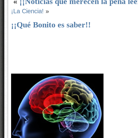
«
¡¡Noticias que merecen la pena lee
¡La Ciencia!
»
¡¡Qué Bonito es saber!!