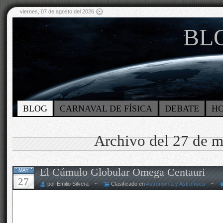
viernes, 07 de agosto del 2026
BLO
BLOG
CARNAVAL DE FÍSICA
DEBATE
H
Archivo del 27 de 
El Cúmulo Globular Omega Centauri
MAY
27
por Emilio Silvera ~
Clasificado en
Astronomía y Astrofísica
~