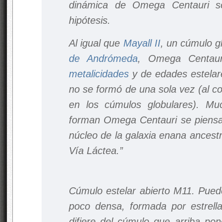
dinámica de Omega Centauri so
hipótesis.
Al igual que
Mayall II
, un cúmulo g
de Andrómeda
, Omega Centaur
metalicidades
y de edades estelar
no se formó de una sola vez (al co
en los cúmulos globulares). Mu
forman Omega Centauri se piensa
núcleo de la galaxia enana ancestr
Vía Láctea.”
Cúmulo estelar abierto M11. Pued
poco densa, formada por estrella
difiere del cúmulo que arriba po