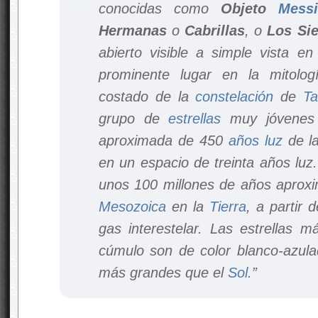
conocidas como
Objeto
Messi
Hermanas
o
Cabrillas
, o
Los Sie
abierto visible a simple vista en
prominente lugar en la mitolog
costado de la
constelación
de
Ta
grupo de
estrellas
muy jóvenes s
aproximada de 450
años luz
de l
en un espacio de treinta años lu
unos 100 millones de años aproxi
Mesozoica
en la
Tierra
, a partir
gas interestelar. Las estrellas m
cúmulo son de color blanco-azula
más grandes que el
Sol
.”