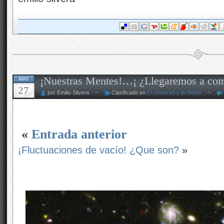
¡Nuestras Mentes!…¡ ¿Llegaremos a com
MAY
27
por Emilio Silvera ~
Clasificado en
El Universo y la Mente
~
«
Entrada anterior
¡Fluctuaciones de vacío! ¿Que son?
»