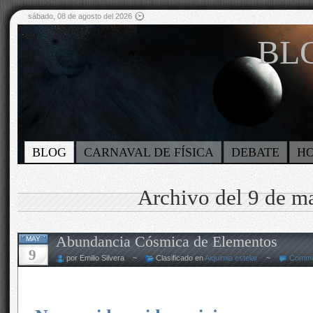
sábado, 08 de agosto del 2026
BLO
BLOG
CARNAVAL DE FÍSICA
DEBATE
H
Archivo del 9 de m
Abundancia Cósmica de Elementos
MAY
9
por Emilio Silvera ~
Clasificado en
Alquimia estelar
~
Comme