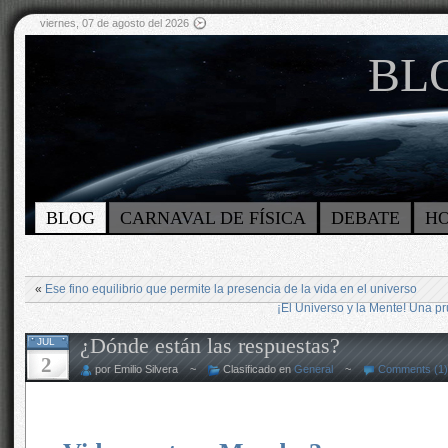
viernes, 07 de agosto del 2026
BLO
BLOG
CARNAVAL DE FÍSICA
DEBATE
H
«
Ese fino equilibrio que permite la presencia de la vida en el universo
¡El Universo y la Mente! Una pr
¿Dónde están las respuestas?
JUL
2
por Emilio Silvera ~
Clasificado en
General
~
Comments (1)