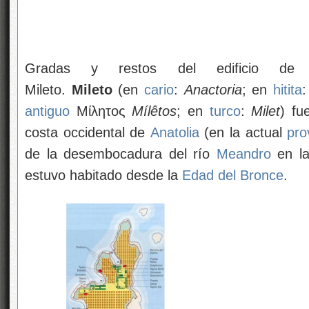
Gradas y restos del edificio de
Mileto.
Mileto
(en
cario
:
Anactoria
; en
hitita
antiguo
Μίλητος
Mílêtos
; en
turco
:
Milet
) fu
costa occidental de
Anatolia
(en la actual
pro
de la desembocadura del río
Meandro
en la
estuvo habitado desde la
Edad del Bronce
.