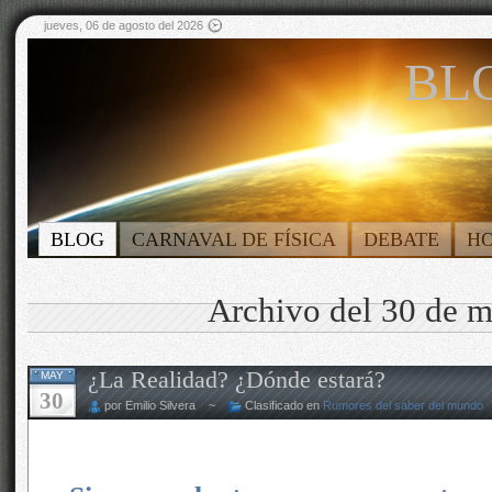
jueves, 06 de agosto del 2026
BLO
BLOG
CARNAVAL DE FÍSICA
DEBATE
H
Archivo del 30 de 
¿La Realidad? ¿Dónde estará?
MAY
30
por Emilio Silvera ~
Clasificado en
Rumores del saber del mundo