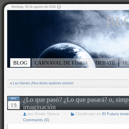
domingo, 09 de agosto del 2026
BLO
BLOG
CARNAVAL DE FÍSICA
DEBATE
H
«
Los Genes ¡Nos dicen quiénes somos!
¿Lo que pasó? ¿Lo que pasará? o, simp
MAY
19
imaginación
por Emilio Silvera ~
Clasificado en
El Futuro incie
Comments (0)