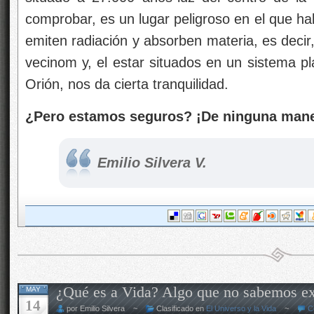
comprobar, es un lugar peligroso en el que ha
emiten radiación y absorben materia, es deci
vecinom y, el estar situados en un sistema pla
Orión, nos da cierta tranquilidad.
¿Pero estamos seguros? ¡De ninguna maner
Emilio Silvera V.
¿Qué es a Vida? Algo que no sabemos ex
MAY
14
por Emilio Silvera ~
Clasificado en
El Universo y la Vida
~
C