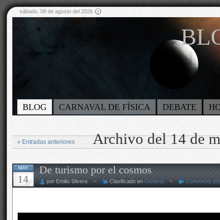
sábado, 08 de agosto del 2026
BLO
BLOG
CARNAVAL DE FÍSICA
DEBATE
H
Archivo del 14 de 
« Entradas anteriores
De turismo por el cosmos
MAY
14
por Emilio Silvera ~
Clasificado en
General
~
Comments (0)