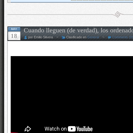
Cuando lleguen (de verdad), los ordenad
MAY
18
por Emilio Silvera ~
Clasificado en
General
~
Comments (0)