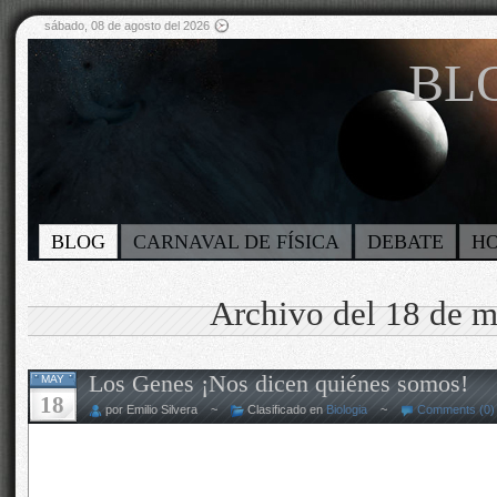
sábado, 08 de agosto del 2026
BLO
BLOG
CARNAVAL DE FÍSICA
DEBATE
H
Archivo del 18 de 
Los Genes ¡Nos dicen quiénes somos!
MAY
18
por Emilio Silvera ~
Clasificado en
Biologia
~
Comments (0)