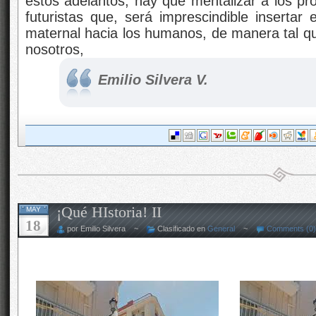
estos adelantos, hay que mentalizar a los pro
futuristas que, será imprescindible insertar 
maternal hacia los humanos, de manera tal qu
nosotros,
Emilio Silvera V.
¡Qué HIstoria! II
MAY
18
por Emilio Silvera ~
Clasificado en
General
~
Comments (0)