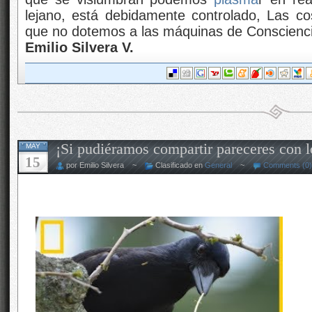
lejano, está debidamente controlado, Las c
que no dotemos a las máquinas de Conscienc
Emilio Silvera V.
¡Si pudiéramos compartir pareceres con l
MAY
15
por Emilio Silvera ~
Clasificado en
General
~
Comments (0)