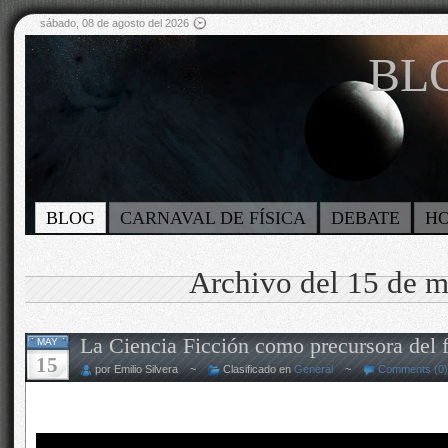
sábado, 08 de agosto del 2026
BLO
BLOG
CARNAVAL DE FÍSICA
DEBATE
H
Archivo del 15 de 
La Ciencia Ficción como precursora del 
MAY
15
por Emilio Silvera ~
Clasificado en
General
~
Comments (0)