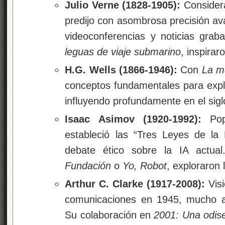
Julio Verne
(1828-1905):
Considerad
predijo con asombrosa precisión av
videoconferencias y noticias gra
leguas de viaje submarino
, inspirar
H.G. Wells
(1866-1946):
Con
La m
conceptos fundamentales para explor
influyendo profundamente en el sigl
Isaac Asimov
(1920-1992):
Popu
estableció las “Tres Leyes de la 
debate ético sobre la IA actua
Fundación
o
Yo, Robot
, exploraron
Arthur C. Clarke
(1917-2008):
Visi
comunicaciones en 1945, mucho a
Su colaboración en
2001: Una odise