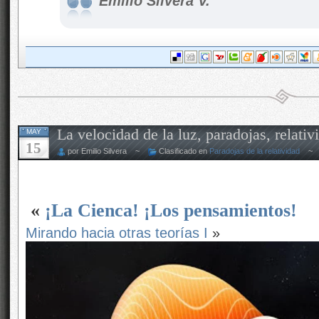
Emilio Silvera V.
La velocidad de la luz, paradojas, relat
MAY
15
por Emilio Silvera ~
Clasificado en
Paradojas de la relatividad
«
¡La Cienca! ¡Los pensamientos!
Mirando hacia otras teorías I
»