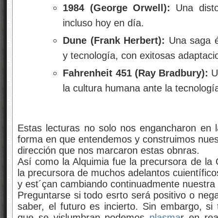
1984
(George Orwell):
Una distop
incluso hoy en día.
Dune
(Frank Herbert):
Una saga ép
y tecnología, con exitosas adaptaci
Fahrenheit 451
(Ray Bradbury):
Un
la cultura humana ante la tecnologí
Estas lecturas no solo nos engancharon en l
forma en que entendemos y construimos nuest
dirección que nos marcaron estas obnras.
Así como la Alquimia fue la precursora de la 
la precursora de muchos adelantos cuientífic
y est´çan cambiando continuadmente nuestra
Preguntarse si todo esrto será positivo o neg
saber, el futuro es incierto. Sin embargo, si
que se vislumbran podemos
plasma
r en re