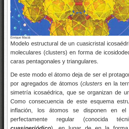
Enrique Maciá
Modelo estructural de un cuasicristal icosaé
moleculares (clusters) en forma de icosidode
caras pentagonales y triangulares.
De este modo el átomo deja de ser el protagon
por agregados de átomos (
clusters
en la ter
simetría icosaédrica, que se organizan de un
Como consecuencia de este esquema estruc
inflación, los átomos se disponen en el 
perfectamente regular (conocida téc
cuasiperiódico
), en lugar de en la forma 