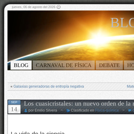
jueves, 06 de agosto del 2026
BLO
BLOG
CARNAVAL DE FÍSICA
DEBATE
H
«
Galaxias generadoras de entropía negativa
Mate
Los cuasicristales: un nuevo orden de la 
SEP
14
por Emilio Silvera ~
Clasificado en
Física-química
~