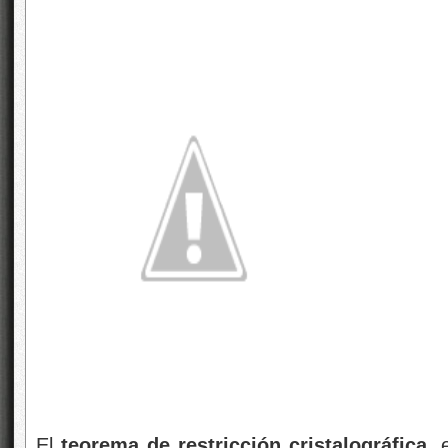
El
teorema de restricción cristalográfica
, 