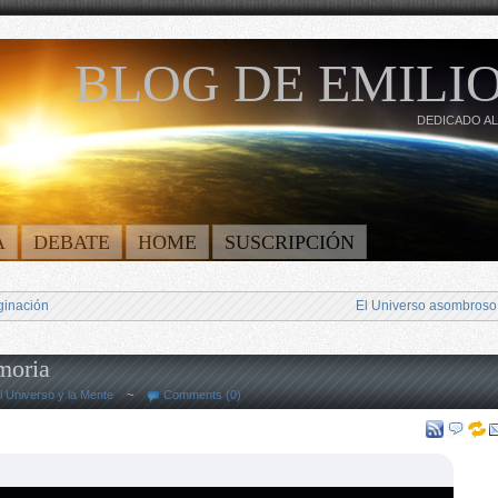
BLOG DE EMILIO
DEDICADO AL
A
DEBATE
HOME
SUSCRIPCIÓN
ginación
El Universo asombroso
moria
l Universo y la Mente
~
Comments (0)