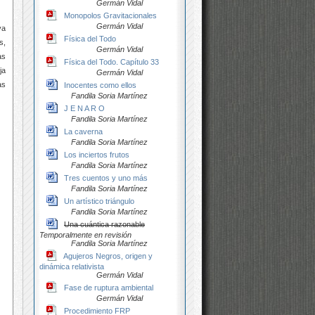
Germán Vidal
Monopolos Gravitacionales
Germán Vidal
ya
Física del Todo
s,
Germán Vidal
as
Física del Todo. Capítulo 33
ja
Germán Vidal
as
Inocentes como ellos
Fandila Soria Martínez
J E N A R O
Fandila Soria Martínez
La caverna
Fandila Soria Martínez
Los inciertos frutos
Fandila Soria Martínez
Tres cuentos y uno más
Fandila Soria Martínez
Un artístico triángulo
Fandila Soria Martínez
Una cuántica razonable
Temporalmente en revisión
Fandila Soria Martínez
Agujeros Negros, origen y
dinámica relativista
Germán Vidal
Fase de ruptura ambiental
Germán Vidal
Procedimiento FRP