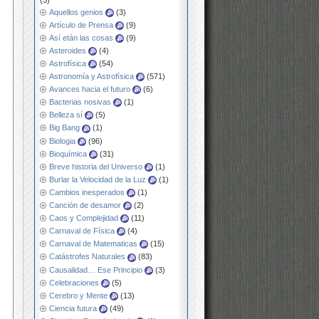
Aquellos genios
(3)
Artículo de Prensa
(9)
Así etán las cosas
(9)
Asteroides
(4)
Astrofísica
(54)
Astronomía y Astrofísica
(571)
Avances hacia el futuro
(6)
Bacterias nosivas
(1)
Belleza sí
(5)
Big Bang
(1)
Biologia
(96)
Bioquímica
(31)
Breve historia del Universo
(1)
Burlar la Velocidad de la Luz
(1)
Cambios inesperados
(1)
Canción de desamor
(2)
Caos y Complejidad
(11)
Carnaval de Física
(4)
Carnaval de Matematicas
(15)
Catástrofes Naturales
(83)
Causalidad… Ese Principio
(3)
Celebraciones
(5)
Cerebro y Mente
(13)
Ciencia futura
(49)