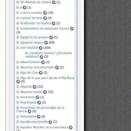
30 Millones de visitas!
(1)
a
(1)
a otros mundos
(18)
a pesar de todo
(4)
Acelerador en Huelva
(1)
Aceleradores de partículas futuros
(4)
Agujeros de gusano
(1)
Agujeros negros
(69)
AIA-IYA2009
(206)
¿Quiénes somos? ¿De donde
venimos?
(5)
Albert Einstein
(3)
Alcanzar otra dimensión
(2)
Algo de Cine
(2)
Algo de lo que pasó desde el Big Bang
(8)
Alquimia
(10)
Alquimia estelar
(31)
Ancestros
(1)
Andrómeda
(2)
Anécdotas de personajes de la
Ciencia
(6)
Antimateria
(8)
Aquella cancioncilla
(1)
Aquellos filósofos de la naturaleza
(3)