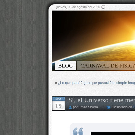
jueves, 06 de agosto del 2026
BLOG
CARNAVAL DE FÍSIC
«
¿Lo que pasó? ¿Lo que pasará? o, simple ima
Sí, el Universo tiene me
MAY
19
por Emilio Silvera ~
Clasificado en
E