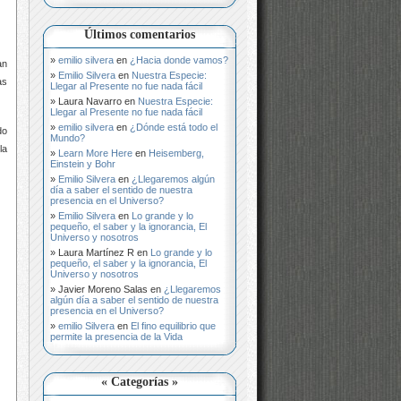
Últimos comentarios
emilio silvera
en
¿Hacia donde vamos?
an
Emilio Silvera
en
Nuestra Especie:
as
Llegar al Presente no fue nada fácil
Laura Navarro
en
Nuestra Especie:
Llegar al Presente no fue nada fácil
emilio silvera
en
¿Dónde está todo el
do
Mundo?
la
Learn More Here
en
Heisemberg,
Einstein y Bohr
Emilio Silvera
en
¿Llegaremos algún
día a saber el sentido de nuestra
presencia en el Universo?
Emilio Silvera
en
Lo grande y lo
pequeño, el saber y la ignorancia, El
Universo y nosotros
Laura Martínez R
en
Lo grande y lo
pequeño, el saber y la ignorancia, El
Universo y nosotros
Javier Moreno Salas
en
¿Llegaremos
algún día a saber el sentido de nuestra
presencia en el Universo?
emilio Silvera
en
El fino equilibrio que
permite la presencia de la Vida
« Categorías »