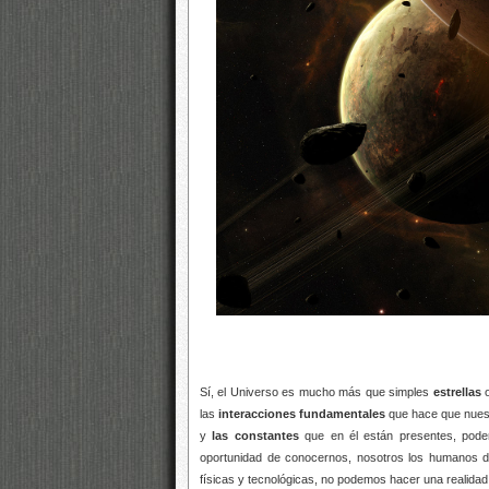
Sí, el Universo es mucho más que simples
estrellas
o
las
interacciones fundamentales
que hace que nuest
y
las constantes
que en él están presentes, podem
oportunidad de conocernos, nosotros los humanos de 
físicas y tecnológicas, no podemos hacer una realidad