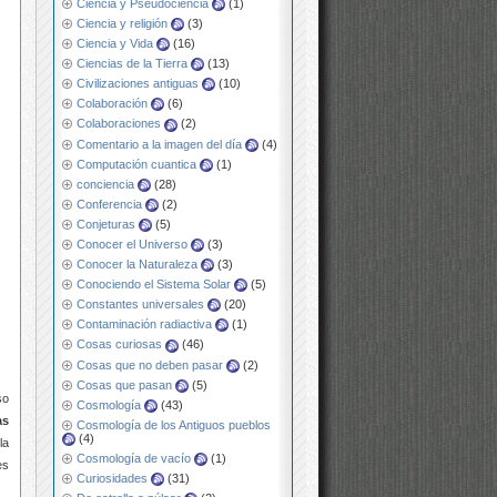
Ciencia y Pseudociencia
(1)
Ciencia y religión
(3)
Ciencia y Vida
(16)
Ciencias de la Tierra
(13)
Civilizaciones antiguas
(10)
Colaboración
(6)
Colaboraciones
(2)
Comentario a la imagen del día
(4)
Computación cuantica
(1)
conciencia
(28)
Conferencia
(2)
Conjeturas
(5)
Conocer el Universo
(3)
Conocer la Naturaleza
(3)
Conociendo el Sistema Solar
(5)
Constantes universales
(20)
Contaminación radiactiva
(1)
Cosas curiosas
(46)
Cosas que no deben pasar
(2)
Cosas que pasan
(5)
so
Cosmología
(43)
as
Cosmología de los Antiguos pueblos
(4)
la
Cosmología de vacío
(1)
es
Curiosidades
(31)