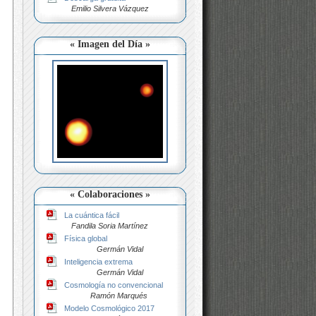
Emilio Silvera Vázquez
« Imagen del Día »
« Colaboraciones »
La cuántica fácil
Fandila Soria Martínez
Física global
Germán Vidal
Inteligencia extrema
Germán Vidal
Cosmología no convencional
Ramón Marqués
Modelo Cosmológico 2017