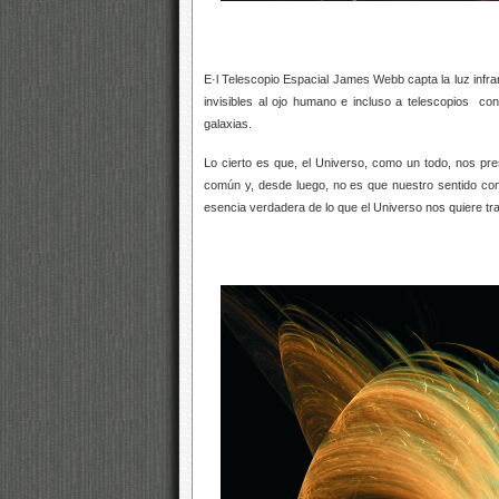
E·l Telescopio Espacial James Webb capta la luz infra
invisibles al ojo humano e incluso a telescopios con
galaxias.
Lo cierto es que, el Universo, como un todo, nos pre
común y, desde luego, no es que nuestro sentido com
esencia verdadera de lo que el Universo nos quiere tra