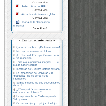
Germán Vidal
Folleto oficial de FRPV
Germán Vidal
Alerta de calentamiento global
Germán Vidal
Teoría de la planificación
universal
Dante Pracilio
« Escrito recientemente »
Queremos saber… ¡De tantas cosas!
Mira que si venimos del futuro
¡La Flecha del Tiempo! Camina hacia
el futuro incierto
Todo lo que podamos imaginar… ¡Se
puede hacer realidad!
¡Estrellas de Quarks! Materia extraña
La Inmensidad del Universo y la
“pequeñez” de los seres vivos
inteligentes
Somos muchos los que desconfiamos
de la I.A.
¿Cómo podríamos resolver la
estructura del Universo?
La importancia del Carbono para la
Vida y otros
Cerrar los ojos y… ¡Viajar.. tan lejos!