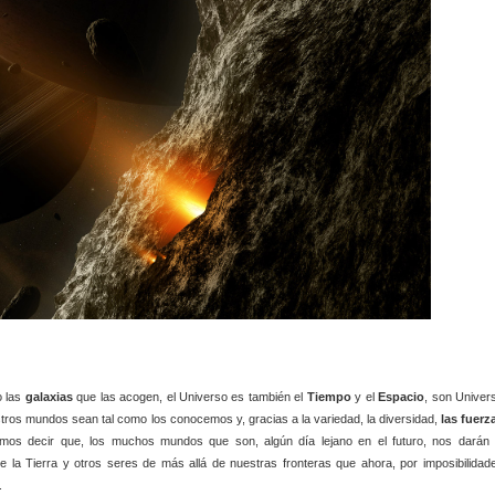
 las
galaxias
que las acogen, el Universo es también el
Tiempo
y el
Espacio
, son Univer
ros mundos sean tal como los conocemos y, gracias a la variedad, la diversidad,
las fuerz
os decir que, los muchos mundos que son, algún día lejano en el futuro, nos darán 
la Tierra y otros seres de más allá de nuestras fronteras que ahora, por imposibilidad
.