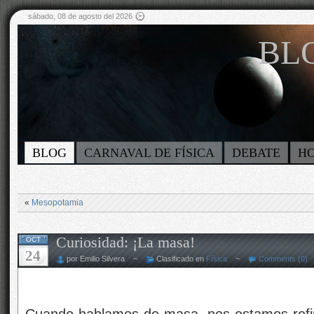
sábado, 08 de agosto del 2026
BLO
BLOG
CARNAVAL DE FÍSICA
DEBATE
H
«
Mesopotamia
Curiosidad: ¡La masa!
OCT
24
por Emilio Silvera ~
Clasificado en
Física
~
Comments (0)