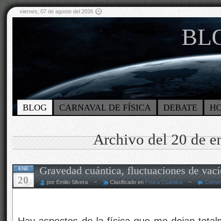
viernes, 07 de agosto del 2026
BLO
BLOG
CARNAVAL DE FÍSICA
DEBATE
H
Archivo del 20 de e
Gravedad cuántica, fluctuaciones de va
ENE
20
por Emilio Silvera ~
Clasificado en
Física Cuántica
~
Comme