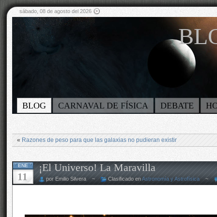
sábado, 08 de agosto del 2026
BLO
BLOG
CARNAVAL DE FÍSICA
DEBATE
H
«
Razones de peso para que las galaxias no pudieran existir
¡El Universo! La Maravilla
ENE
11
por Emilio Silvera ~
Clasificado en
Astronomía y Astrofísica
~