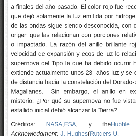
a finales del año pasado. El color rojo fue reco
que dejó solamente la luz emitida por hidróge
de las ondas sigue siendo desconocida, con d
origen que las relacionan con porciones rela
o impactado. La razón del anillo brillante 
velocidad de expansión y ecos de luz lo relac
supernova del Tipo Ia que ha debido ocurri
extiende actualmente unos 23 años luz y se 
de distancia hacia la constelación del Dorado
Magallanes. Sin embargo, el anillo en ex
misterio: ¿Por qué su supernova no fue vista
estallido inicial debió alcanzar la Tierra?
Créditos:
NASA
,
ESA
, y the
Hubble
H
Acknowledgment:
J. Hughes
(
Rutgers U.