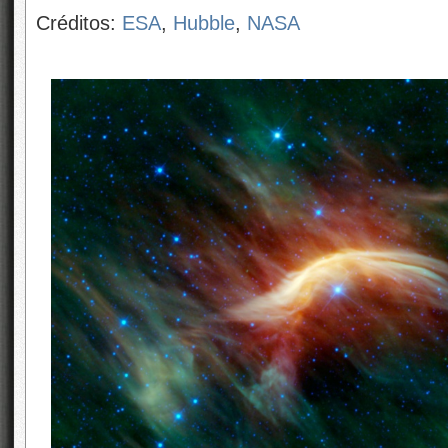
Créditos:
ESA
,
Hubble
,
NASA