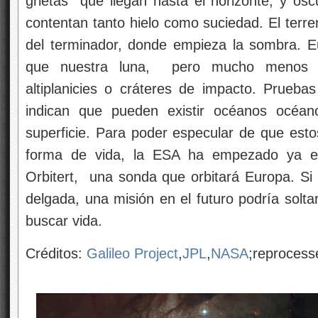
grietas que llegan hasta el horizonte, y o
contentan tanto hielo como suciedad. El terr
del terminador, donde empieza la sombra. 
que nuestra luna, pero mucho menos a
altiplanicies o cráteres de impacto. Prueb
indican que pueden existir océanos océan
superficie. Para poder especular de que est
forma de vida, la ESA ha empezado ya el 
Orbitert, una sonda que orbitará Europa. Si 
delgada, una misión en el futuro podría solta
buscar vida.
Créditos:
Galileo Project
,
JPL
,
NASA
;reproces