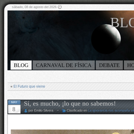
sábado, 08 de agosto del 2026
BLO
BLOG
CARNAVAL DE FÍSICA
DEBATE
H
«
El Futuro que viene
Sí, es mucho, ¡lo que no sabemos!
MAY
8
por Emilio Silvera ~
Clasificado en
La ignorancia nos acompaña s