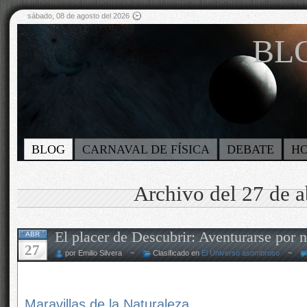
sábado, 08 de agosto del 2026
BLO
BLOG
CARNAVAL DE FÍSICA
DEBATE
H
Archivo del 27 de a
El placer de Descubrir: Aventurarse por 
ABR
27
por Emilio Silvera ~
Clasificado en
El Universo asombroso
~
Maravillas de la Naturaleza