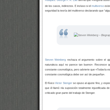
de los casos, indirectos. E incluso si el
multiverso
exist
seguridad la teoría del multiverso declarando que “algu
Steven Weinberg
rechaza el argumento sobre el ajus
naturaleza aquí no parece tan bueno». Reconoce qu
constante cosmológica, pero advierte que «Todavía es 
constante cosmológica debe ser así de pequeña».​
El físico
Victor Stenger
se opuso al ajuste fino, y espe
que él llamó «la suposición totalmente injustificada 
criticado gran parte del trabajo de Stenger.​