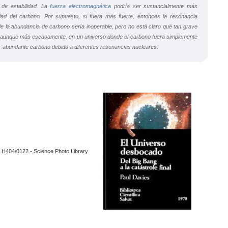
de estabilidad. La
fuerza electromagnética
podría ser sustancialmente más
idad del carbono. Por supuesto, si fuera más fuerte, entonces la resonancia
e la abundancia de carbono sería inoperable, pero no está claro qué tan grave
ir, aunque más escasamente, en un universo donde el carbono fuera simplemente
r abundante carbono debido a diferentes resonancias nucleares.