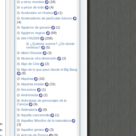
a otros mundos
(18)
a pesar de todo
(4)
Acelerador en Huelva
(1)
Aceleradores de partículas futuros
(4)
Agujeros de gusano
(1)
Agujeros negros
(69)
AIA-IYA2009
(206)
¿Quiénes somos? ¿De donde
venimos?
(5)
Albert Einstein
(3)
Alcanzar otra dimensión
(2)
Algo de Cine
(2)
Algo de lo que pasó desde el Big Bang
(8)
Alquimia
(10)
Alquimia estelar
(31)
Ancestros
(1)
Andrómeda
(2)
Anécdotas de personajes de la
Ciencia
(6)
Antimateria
(8)
Aquella cancioncilla
(1)
Aquellos filósofos de la naturaleza
do
(3)
Aquellos genios
(3)
lo
Artículo de Prensa
(9)