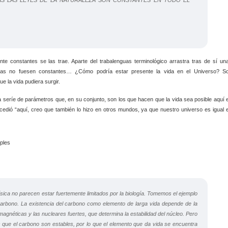
nte constantes se las trae. Aparte del trabalenguas terminológico arrastra tras de sí un
llas no fuesen constantes… ¿Cómo podría estar presente la vida en el Universo? S
e la vida pudiera surgir.
sa seríe de parámetros que, en su conjunto, son los que hacen que la vida sea posible aquí 
ucedió “aquí, creo que también lo hizo en otros mundos, ya que nuestro universo es igual 
sica no parecen estar fuertemente limitados por la biología. Tomemos el ejemplo
carbono. La existencia del carbono como elemento de larga vida depende de la
omagnéticas y las nucleares fuertes, que determina la estabilidad del núcleo. Pero
ue el carbono son estables, por lo que el elemento que da vida se encuentra