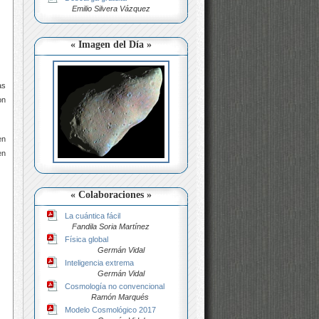
Emilio Silvera Vázquez
« Imagen del Día »
as
on
en
en
« Colaboraciones »
La cuántica fácil
Fandila Soria Martínez
Física global
Germán Vidal
Inteligencia extrema
Germán Vidal
Cosmología no convencional
Ramón Marqués
Modelo Cosmológico 2017