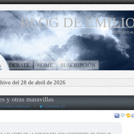
BLOG DE EMILIO
DEDICADO AL
A
DEBATE
HOME
SUSCRIPCIÓN
hivo del 28 de abril de 2026
es y otras maravillas
l Universo misterioso
~
Comments (2)