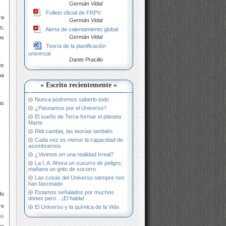
Germán Vidal
Folleto oficial de FRPV
ra
Germán Vidal
o,
Alerta de calentamiento global
Germán Vidal
os
Teoría de la planificación
universal
Dante Pracilio
es
ha
« Escrito recientemente »
Nunca podremos saberlo todo
as
¿Paseamos por el Universo?
El sueño de Terra-formar el planeta
Marte
Ridi cambia, las teorías también
Cada vez es menor la capacidad de
asombrarnos
¿Vivimos en una realidad Irreal?
La I. A. Ahora un susurro de peligro,
mañana un grito de socorro
Las cosas del Universo siempre nos
han fascinado
Estamos señalados por muchos
lo
dones pero…¡El habla!
re
El Universo y la química de la Vida
os
or