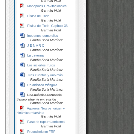
Germán Vidal
Monopolos Gravitacionales
Germán Vidal
Física del Todo
Germán Vidal
Física del Todo. Capítulo 33
Germán Vidal
Inocentes como ellos
Fandila Soria Martínez
J E N A R O
Fandila Soria Martínez
La caverna
Fandila Soria Martínez
Los inciertos frutos
Fandila Soria Martínez
Tres cuentos y uno más
Fandila Soria Martínez
Un artístico triángulo
Fandila Soria Martínez
Una cuántica razonable
Temporalmente en revisión
Fandila Soria Martínez
Agujeros Negros, origen y
dinámica relativista
Germán Vidal
Fase de ruptura ambiental
Germán Vidal
Procedimiento FRP