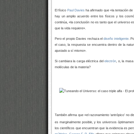
El físico
Paul Davies
ha afirmado que «la tentación de
hay un amplio acuerdo entre los físicos y los cosmó
continúa, «la conclusión no es tanto que el universo e
que la vida requiere».
Pero el propio Davies rechaza el
diseño inteligente
. P
el caso, la respuesta se encuentra dentro de la natur
ajustado a sí mismo».​
Si cambiara la carga eléctrica del
electrón
, o, la masa
moléculas de la materia?
También afirma que «el razonamiento ‘antrópico’ no dis
es marginalmente posible, y los universos óptimamente
los científicos que encuentran que la evidencia es pe
múltiples
.
George F. R. Ellis
afirma que «ninguna obser