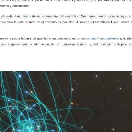
ientos caóticamente impredecibles de los átomos y las moléculas, nuestra experiencia es 
encia y continuidad.
cialmente al uso
teísta
de los argumentos del ajuste fino. Sus numerosas críticas incluyeron 
de que solo la vida basada en el carbono es posible». A su vez, el astrofísico Luke Barnes 
 cuestiona sobre la base de que dicho razonamiento es un
antropomorfismo
subjetivo
aplicado
mbién sugieren que la afirmación de un universo afinado y del principio antrópico s