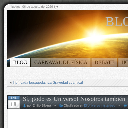
jueves, 06 de agosto del 2026
BLO
BLOG
CARNAVAL DE FÍSICA
DEBATE
H
«
Intrincada búsqueda: ¡La Gravedad cuántica!
Sí, ¡todo es Universo! Nosotros también
ENE
18
por Emilio Silvera ~
Clasificado en
El Universo misterioso
~