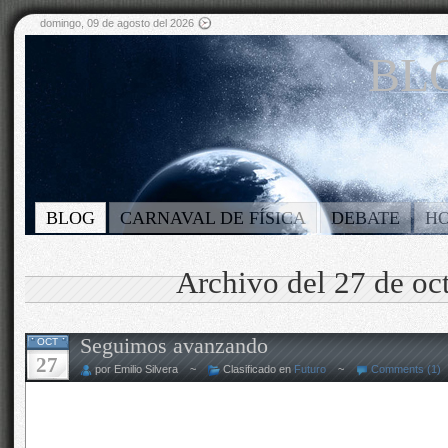
domingo, 09 de agosto del 2026
BLO
BLOG
CARNAVAL DE FÍSICA
DEBATE
H
Archivo del 27 de oc
Seguimos avanzando
OCT
27
por Emilio Silvera ~
Clasificado en
Futuro
~
Comments (1)