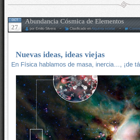
Abundancia Cósmica de Elementos
OCT
27
por Emilio Silvera ~
Clasificado en
Alquimia estelar
~
Comme
Nuevas ideas, ideas viejas
En Física hablamos de masa, inercia…, ¡de tá