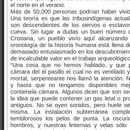
el norte en el verano.
Más de 50,000 personas podrían haber vivi
Una teoría es que las tribusindígenas actu
son descendientes de los siervos o esclavo
cueva. Sin lugar a dudas un buen número d
Cristiana, un pueblo vivío aquí alcanzando 
cronología de la historia humana está llena d
demasiado entusiasmado en los descubrimiento
de incalculable valor en el trabajo arqueológico
“Una cosa que no hemos hablado, y que pu
cámara del el pasillo el cual no es ventilad
mortal, serpenteante nos llamó la atención. N
y hasta que no tengamos disponibles me
contienela cámara. Algunos dicen que son ser
la idea que puede contener un gas letal o pro
antiguos. No se oyen sonidos, pero huele se
misma. La instalación subterránea comp
temblorosos los pelos de punta. La oscur
hombros, y nuestras linternas y velas sól