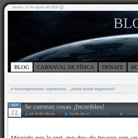
viernes, 07 de agosto del 2026
BLO
BLOG
CARNAVAL DE FÍSICA
DEBATE
H
«
Nanomagnetismo, espintrónica…¿Hasta dónde llegaremos?
Se cuentan cosas ¡Increibles!
SEP
22
por Emilio Silvera ~
Clasificado en
Curiosidades
~
Comment