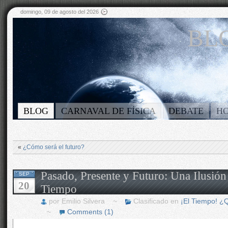
domingo, 09 de agosto del 2026
BLO
BLOG
CARNAVAL DE FÍSICA
DEBATE
H
«
¿Cómo será el futuro?
Pasado, Presente y Futuro: Una Ilusión
SEP
20
Tiempo
por Emilio Silvera ~
Clasificado en
¡El Tiempo! ¿
~
Comments (1)