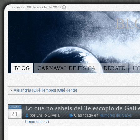
domingo, 09 de agosto del 2026
BLO
BLOG
CARNAVAL DE FÍSICA
DEBATE
H
«
Alejandría ¡Qué tiempos! ¡Qué gente!
Lo que no sabeis del Telescopio de Galil
AGO
21
por Emilio Silvera ~
Clasificado en
Rumores del Saber
Comments (7)