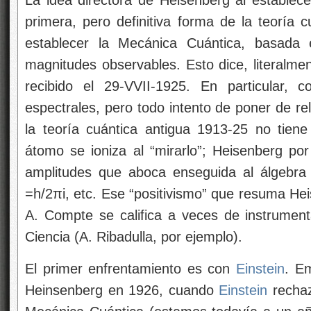
La idea directora de Heisenberg al establece
primera, pero definitiva forma de la teoría
establecer la Mecánica Cuántica, basada 
magnitudes observables. Esto dice, literalment
recibido el 29-VVII-1925. En particular,
espectrales, pero todo intento de poner de rel
la teoría cuántica antigua 1913-25 no tiene
átomo se ioniza al “mirarlo”; Heisenberg por 
amplitudes que aboca enseguida al álgebra
=h/2πi, etc. Ese “positivismo” que resuma He
A. Compte se califica a veces de instrumenta
Ciencia (A. Ribadulla, por ejemplo).
El primer enfrentamiento es con
Einstein
. E
Heinsenberg en 1926, cuando
Einstein
rechaza