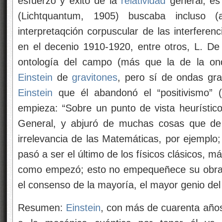
esfuerzo y éxito de la
relatividad
general, es
(Lichtquantum, 1905) buscaba incluso 
interpretaqción corpuscular de las interferen
en el decenio 1910-1920, entre otros, L. De 
ontología del campo (más que la de la ond
Einstein
de
gravitones
, pero sí de ondas grav
Einstein
que él abandonó el “positivismo” (
empieza: “Sobre un punto de vista heurístico…
General, y abjuró de muchas cosas que de
irrelevancia de las Matemáticas, por ejemplo;
pasó a ser el último de los físicos clásicos, má
como empezó; esto no empequeñece su obra,
el consenso de la mayoría, el mayor genio del
Resumen:
Einstein
, con más de cuarenta años