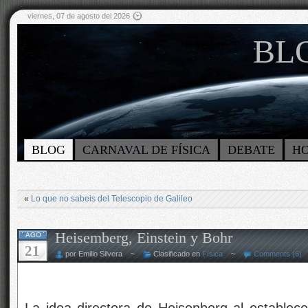
viernes, 07 de agosto del 2026
BLO
BLOG
CARNAVAL DE FÍSICA
DEBATE
H
«
Lo que no sabeis del Telescopio de Galileo
Heisemberg, Einstein y Bohr
AGO
21
por Emilio Silvera ~
Clasificado en
Física
~
Comments (6)