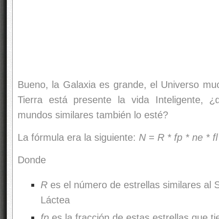
mundos similares también lo esté?
La fórmula era la siguiente:
N = R * fp * ne * fl 
Donde
R
es el número de estrellas similares al 
Láctea
fp
es la fracción de estas estrellas que ti
ne
es la fracción de planetas a la distan
fl
es la fracción de esos planetas en los q
fi
es la fracción de esos planetas en
inteligencia
fc
es la fracción de ellos que ha desar
comunicarse