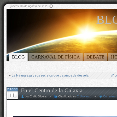
jueves, 06 de agosto del 2026
BLO
BLOG
CARNAVAL DE FÍSICA
DEBATE
H
«
La Naturaleza y sus secretos que tratamos de desvelar
¡Y c
En el Centro de la Galaxia
AGO
11
por Emilio Silvera ~
Clasificado en
El Universo
~
Comments 