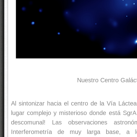
Nuestro Centro Galáctico, ¡ese
Al sintonizar hacia el centro de la Vía Lácte
lugar complejo y misterioso donde está Sg
descomunal! Las observaciones astronóm
Interferometría de muy larga base, a l
proporcionan una resolución angular únic
observando a 86 GHz se consigue una reso
microsegundos de arco, lo que supone una re
una fuente con un corrimiento al rojo z = 1, 
un corrimiento al rojo de z = 0,01 y de 10 m
para una fuente situada a una distancia de 8 
distancia de nuestro centro galáctico. Debem