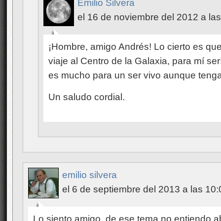
emilio silvera
el 6 de septiembre del 2013 a las 10:
Lo siento amigo, de ese tema no entiendo ab
Administrador del lugar lee su mensaje, de 
adecuadamente y alguna idea le daré al res
Saludos y suerte.
.::
Subir
::.