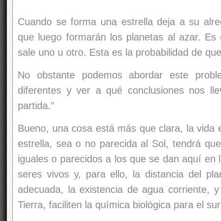
Bueno, una cosa está más que clara, la vida e
estrella, sea o no parecida al Sol, tendrá que
iguales o parecidos a los que se dan aquí en la
seres vivos y, para ello, la distancia del pl
adecuada, la existencia de agua corriente, 
Tierra, faciliten la química biológica para el sur
“Pero ya que estamos hablando de enigmáticos
gamma, el telescopio espacial de
rayos gam
en el 2003 lo que parece ser una nueva clase 
un grueso capullo de frío gas que aloja en su
probablemente, incluya a u
agujero negro
o a
ahora, el objeto ha seguido siendo invisible par
El INTEGRAL detectó al extraño objeto, e