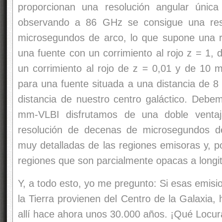
mm-VLBI disfrutamos de una doble venta
resolución de decenas de microsegundos d
muy detalladas de las regiones emisoras y, p
regiones que son parcialmente opacas a longi
Y, a todo esto, yo me pregunto: Si esas emis
la Tierra provienen del Centro de la Galaxia,
allí hace ahora unos 30.000 años. ¡Qué Locur
emilio silver
Esta entrada fue publicada el domingo, 11 d
clasificada bajo:
El Universo
. Puede hacer un 
esta entrada gracias al feed
RSS 2.0
. Pued
trackback
desde su sitio.