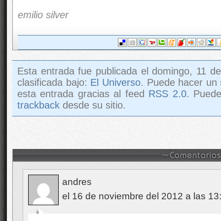
andres
el 16 de noviembre del 2012 a las 13
Curiosamente el tiempo no existe tal y com
esos 30.000 años luz de distancia en que s
campo de bits como yo lo llamo tiene a su 
las particulas que se deslizan por el tarden
indicador una costante a su vez esas particu
finalmente esta el tiempo de la radiacion d
el espacio estan en otra dimension oara no
viajar de forma fisica, que nadie deje de soñ