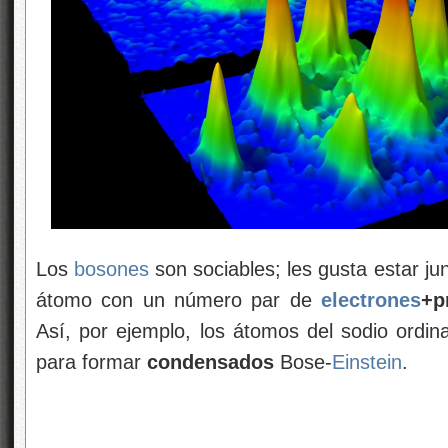
Los
bosones
son sociables; les gusta estar ju
átomo con un número par de
electrones
+p
Así, por ejemplo, los átomos del sodio ordin
para formar
condensados
Bose-
Einstein
.