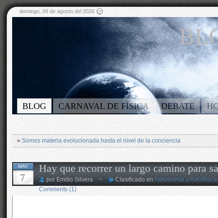
domingo, 09 de agosto del 2026
BLO
BLOG
CARNAVAL DE FÍSICA
DEBATE
H
«
Somos materia evolucionada hasta el nivel de la conciencia
Hay que recorrer un largo camino para s
MAY
7
por Emilio Silvera ~
Clasificado en
Astronomía y Astrofísica
Comments (1)