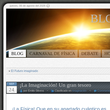
jueves, 06 de agosto del 2026
BLO
BLOG
CARNAVAL DE FÍSICA
DEBATE
H
«
El Futuro imaginado
¡La Imaginación! Un gran tesoro
SEP
24
por Emilio Silvera ~
Clasificado en
Imaginación
~
Comments
¡La Física! Que en su apartado cuántico es…