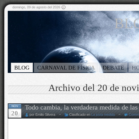
domingo, 09 de agosto del 2026
BLO
BLOG
CARNAVAL DE FÍSICA
DEBATE
H
Archivo del 20 de nov
Todo cambia, la verdadera medida de las 
NOV
20
por Emilio Silvera ~
Clasificado en
La justa medida
~
Comme