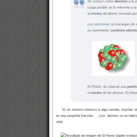
Se conoce como
electrón
a la p
carga posible en lo referente a l
al
núcleo
del átomo, formado po
Los
electrones
se encargan de es
su movimiento,
corriente eléctri
El Protón: Se trata de una
partí
el
núcleo
de los átomos. El núme
Sí, en nuestro universo si algo cambia, muchas otras
en una pequeña fracción…. ¡Los ´átomos no se habría
vida!