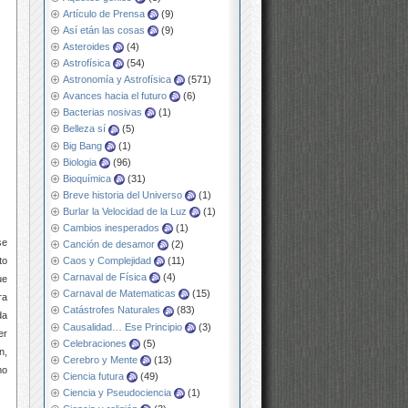
Artículo de Prensa
(9)
Así etán las cosas
(9)
Asteroides
(4)
Astrofísica
(54)
Astronomía y Astrofísica
(571)
Avances hacia el futuro
(6)
Bacterias nosivas
(1)
Belleza sí
(5)
Big Bang
(1)
Biologia
(96)
Bioquímica
(31)
Breve historia del Universo
(1)
Burlar la Velocidad de la Luz
(1)
Cambios inesperados
(1)
se
Canción de desamor
(2)
to
Caos y Complejidad
(11)
Carnaval de Física
(4)
ue
Carnaval de Matematicas
(15)
ra
Catástrofes Naturales
(83)
da
Causalidad… Ese Principio
(3)
er
Celebraciones
(5)
n,
Cerebro y Mente
(13)
mo
Ciencia futura
(49)
Ciencia y Pseudociencia
(1)