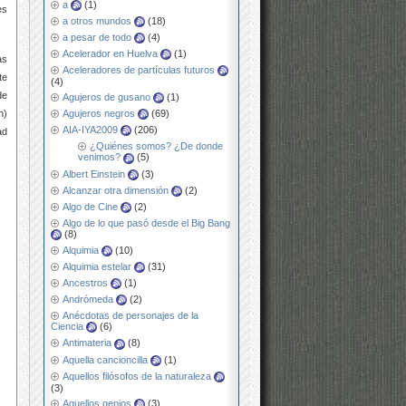
a
(1)
es
a otros mundos
(18)
a pesar de todo
(4)
Acelerador en Huelva
(1)
as
Aceleradores de partículas futuros
te
(4)
de
Agujeros de gusano
(1)
n)
Agujeros negros
(69)
AIA-IYA2009
(206)
ad
¿Quiénes somos? ¿De donde
venimos?
(5)
Albert Einstein
(3)
Alcanzar otra dimensión
(2)
Algo de Cine
(2)
Algo de lo que pasó desde el Big Bang
(8)
Alquimia
(10)
Alquimia estelar
(31)
Ancestros
(1)
Andrómeda
(2)
Anécdotas de personajes de la
Ciencia
(6)
Antimateria
(8)
Aquella cancioncilla
(1)
Aquellos filósofos de la naturaleza
(3)
Aquellos genios
(3)