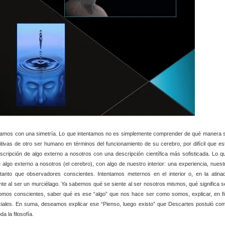
tramos con una simetría. Lo que intentamos no es simplemente comprender de qué manera 
tivas de otro ser humano en términos del funcionamiento de su cerebro, por difícil que es
ipción de algo externo a nosotros con una descripción científica más sofisticada. Lo q
algo externo a nosotros (el cerebro), con algo de nuestro interior: una experiencia, nuest
 tanto que observadores conscientes. Intentamos meternos en el interior o, en la atina
nte al ser un murciélago. Ya sabemos qué se siente al ser nosotros mismos, qué significa s
mos conscientes, saber qué es ese “algo” que nos hace ser como somos, explicar, en fi
ciales. En suma, deseamos explicar ese “Pienso, luego existo” que Descartes postuló co
a la filosofía.