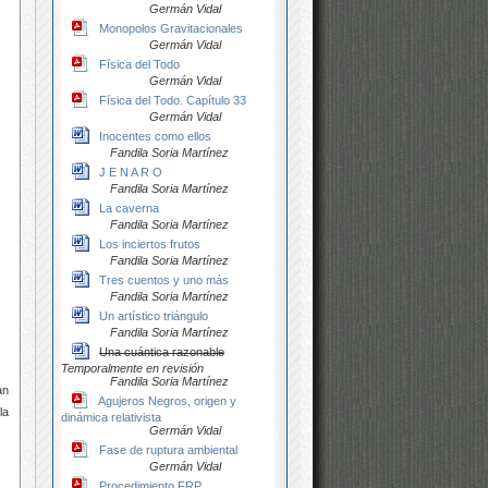
Germán Vidal
Monopolos Gravitacionales
Germán Vidal
Física del Todo
Germán Vidal
Física del Todo. Capítulo 33
Germán Vidal
Inocentes como ellos
Fandila Soria Martínez
J E N A R O
Fandila Soria Martínez
La caverna
Fandila Soria Martínez
Los inciertos frutos
Fandila Soria Martínez
Tres cuentos y uno más
Fandila Soria Martínez
Un artístico triángulo
Fandila Soria Martínez
Una cuántica razonable
Temporalmente en revisión
Fandila Soria Martínez
an
Agujeros Negros, origen y
la
dinámica relativista
Germán Vidal
Fase de ruptura ambiental
Germán Vidal
Procedimiento FRP