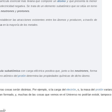
artícula esencial más liviana que compone un
átomo
y que presenta la menor
a electricidad negativa. Se trata de un elemento subatómico que se sitúa en torno
r
neutrones
y
protones
.
tablecer las atracciones existentes entre los átomos y producen, a través de
ca
en la mayoría de los metales.
cula subatómica
con carga eléctrica positiva que, junto a los
neutrones
, forma
ro atómico del
protón
determina las propiedades químicas de dicho átomo.
 cosas serán distintas. Por ejemplo, si la carga del
electrón
, o, la masa del
protón
variar
n formado, y, muchas de las cosas que vemos en el Universo no podrían existir, tampoco 