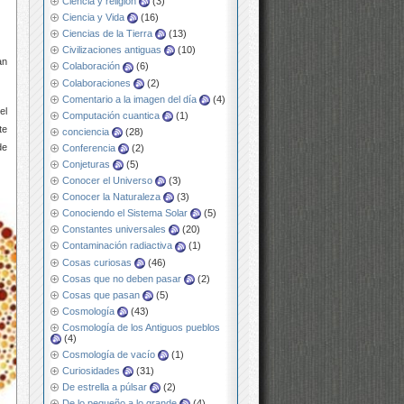
Ciencia y religión
(3)
Ciencia y Vida
(16)
Ciencias de la Tierra
(13)
Civilizaciones antiguas
(10)
an
Colaboración
(6)
Colaboraciones
(2)
Comentario a la imagen del día
(4)
el
Computación cuantica
(1)
te
conciencia
(28)
de
Conferencia
(2)
Conjeturas
(5)
Conocer el Universo
(3)
Conocer la Naturaleza
(3)
Conociendo el Sistema Solar
(5)
Constantes universales
(20)
Contaminación radiactiva
(1)
Cosas curiosas
(46)
Cosas que no deben pasar
(2)
Cosas que pasan
(5)
Cosmología
(43)
Cosmología de los Antiguos pueblos
(4)
Cosmología de vacío
(1)
Curiosidades
(31)
De estrella a púlsar
(2)
De lo pequeño a lo grande
(4)