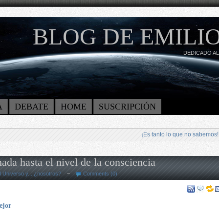
BLOG DE EMILIO
DEDICADO AL
A
DEBATE
HOME
SUSCRIPCIÓN
¡Es tanto lo que no sabemos!
da hasta el nivel de la consciencia
l Universo y... ¿nosotros?
~
Comments (0)
ejor