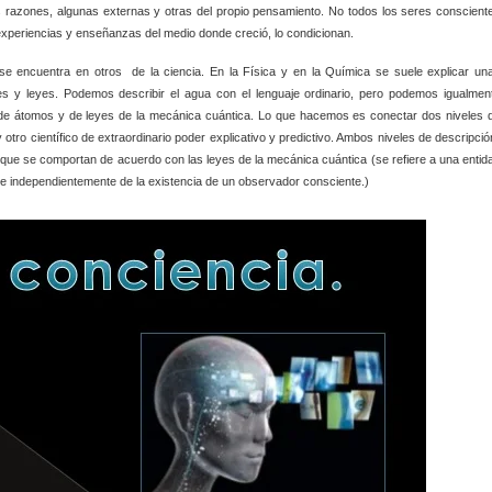
razones, algunas externas y otras del propio pensamiento. No todos los seres conscient
xperiencias y enseñanzas del medio donde creció, lo condicionan.
 se encuentra en otros
de la ciencia. En la Física y en la Química se suele explicar un
es y leyes. Podemos describir el agua con el lenguaje ordinario, pero podemos igualmen
os de átomos y de leyes de la mecánica cuántica. Lo que hacemos es conectar dos niveles 
tro científico de extraordinario poder explicativo y predictivo. Ambos niveles de descripció
s que se comportan de acuerdo con las leyes de la mecánica cuántica (se refiere a una entid
e independientemente de la existencia de un observador consciente.)