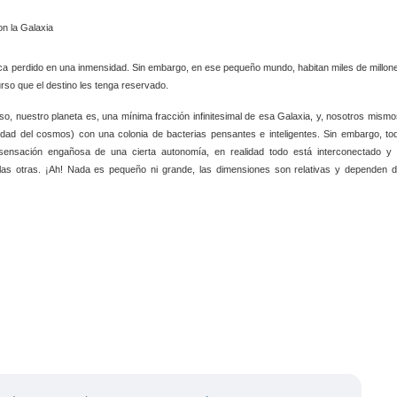
roca perdido en una inmensidad. Sin embargo, en ese pequeño mundo, habitan miles de millon
curso que el destino les tenga reservado.
o, nuestro planeta es, una mínima fracción infinitesimal de esa Galaxia, y, nosotros mismo
dad del cosmos) con una colonia de bacterias pensantes e inteligentes. Sin embargo, to
ensación engañosa de una cierta autonomía, en realidad todo está interconectado y 
las otras. ¡Ah! Nada es pequeño ni grande, las dimensiones son relativas y dependen d