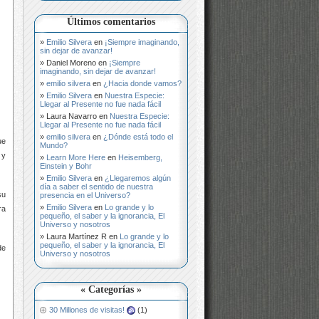
Últimos comentarios
Emilio Silvera
en
¡Siempre imaginando,
sin dejar de avanzar!
Daniel Moreno
en
¡Siempre
imaginando, sin dejar de avanzar!
emilio silvera
en
¿Hacia donde vamos?
Emilio Silvera
en
Nuestra Especie:
Llegar al Presente no fue nada fácil
Laura Navarro
en
Nuestra Especie:
Llegar al Presente no fue nada fácil
emilio silvera
en
¿Dónde está todo el
ue
Mundo?
 y
Learn More Here
en
Heisemberg,
Einstein y Bohr
Emilio Silvera
en
¿Llegaremos algún
día a saber el sentido de nuestra
su
presencia en el Universo?
Emilio Silvera
en
Lo grande y lo
ra
pequeño, el saber y la ignorancia, El
Universo y nosotros
Laura Martínez R
en
Lo grande y lo
pequeño, el saber y la ignorancia, El
de
Universo y nosotros
« Categorías »
30 Millones de visitas!
(1)