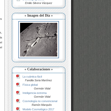
Emilio Silvera Vázquez
« Imagen del Día »
es
s,
da
el
el
« Colaboraciones »
La cuántica fácil
Fandila Soria Martínez
Física global
Germán Vidal
Inteligencia extrema
Germán Vidal
Cosmología no convencional
Ramón Marqués
Modelo Cosmológico 2017