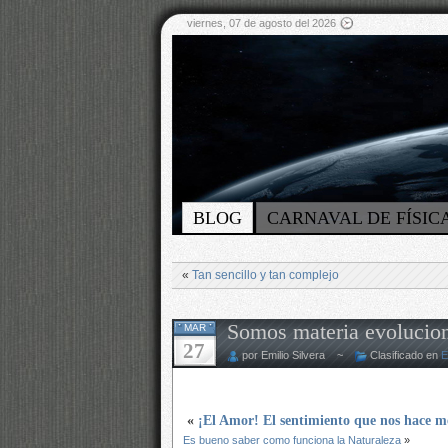
viernes, 07 de agosto del 2026
BLOG
CARNAVAL DE FÍSIC
«
Tan sencillo y tan complejo
Somos materia evoluciona
MAR
27
por Emilio Silvera ~
Clasificado en
E
«
¡El Amor! El sentimiento que nos hace m
Es bueno saber como funciona la Naturaleza
»