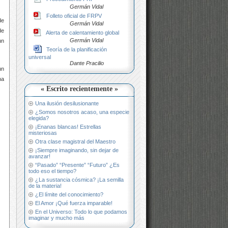
Germán Vidal
Folleto oficial de FRPV
de
Germán Vidal
de
Alerta de calentamiento global
Germán Vidal
un
Teoría de la planificación
universal
Dante Pracilio
un
na
« Escrito recientemente »
Una ilusión desilusionante
¿Somos nosotros acaso, una especie
elegida?
¡Enanas blancas! Estrellas
misteriosas
Otra clase magistral del Maestro
¡Siempre imaginando, sin dejar de
avanzar!
“Pasado” “Presente” “Futuro” ¿Es
todo eso el tiempo?
¿La sustancia cósmica? ¡La semilla
de la materia!
¿El límite del conocimiento?
El Amor ¡Qué fuerza imparable!
En el Universo: Todo lo que podamos
imaginar y mucho más