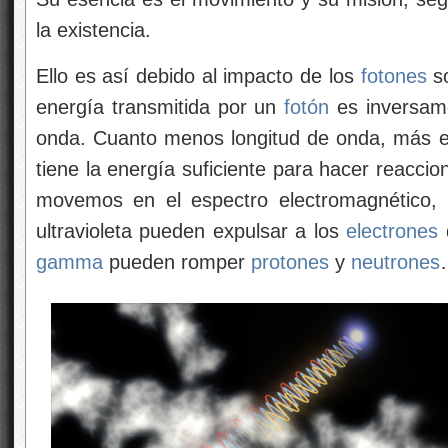
la existencia.
Ello es así debido al impacto de los
fotones
so
energía transmitida por un
fotón
es inversame
onda. Cuanto menos longitud de onda, más e
tiene la energía suficiente para hacer reaccio
movemos en el espectro electromagnético,
ultravioleta pueden expulsar a los
electrones
d
gamma
pueden romper
protones
y
neutrones