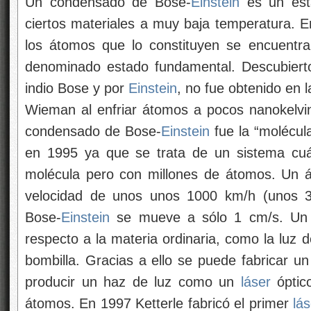
Un condensado de Bose-
Einstein
es un est
ciertos materiales a muy baja temperatura. E
los átomos que lo constituyen se encuentra
denominado estado fundamental. Descubier
indio Bose y por
Einstein
, no fue obtenido en 
Wieman al enfriar átomos a pocos nanokelvin
condensado de Bose-
Einstein
fue la “molécula
en 1995 ya que se trata de un sistema cuá
molécula pero con millones de átomos. Un
velocidad de unos unos 1000 km/h (unos 
Bose-
Einstein
se mueve a sólo 1 cm/s. Un
respecto a la materia ordinaria, como la luz 
bombilla. Gracias a ello se puede fabricar u
producir un haz de luz como un
láser
óptic
átomos. En 1997 Ketterle fabricó el primer
lá