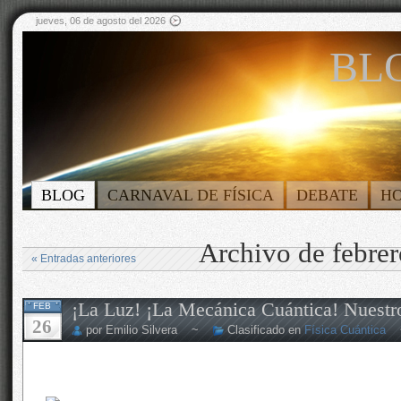
jueves, 06 de agosto del 2026
BLO
BLOG
CARNAVAL DE FÍSICA
DEBATE
H
Archivo de febre
« Entradas anteriores
¡La Luz! ¡La Mecánica Cuántica! Nuestr
FEB
26
por Emilio Silvera ~
Clasificado en
Física Cuántica