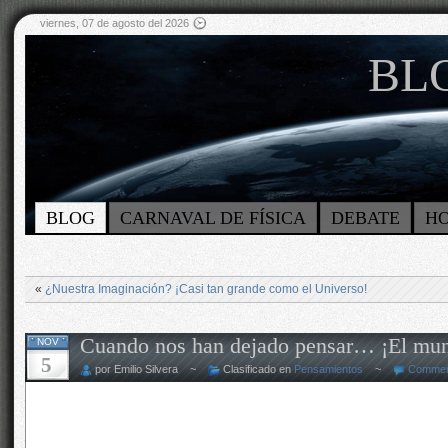
viernes, 07 de agosto del 2026
BLO
BLOG
CARNAVAL DE FÍSICA
DEBATE
H
«
¿Nuestra Imaginación? ¡Casi tan grande como el Universo!
Cuando nos han dejado pensar… ¡El mu
NOV
5
por Emilio Silvera ~
Clasificado en
Pensamientos
~
Commen