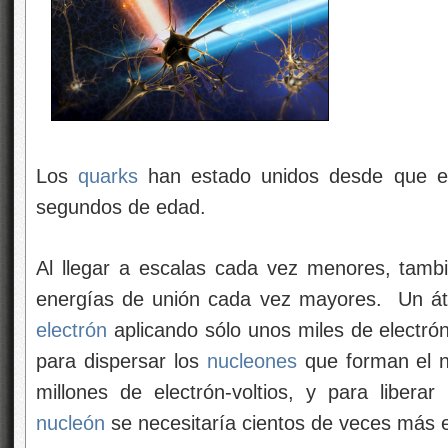
Los
quarks
han estado unidos desde que el
segundos de edad.
Al llegar a escalas cada vez menores, tam
energías de unión cada vez mayores. Un á
electrón
aplicando sólo unos miles de electró
para dispersar los
nucleones
que forman el n
millones de electrón-voltios, y para liberar
nucleón
se necesitaría cientos de veces más 
Introduciendo el eje de la historia, esta rela
partículas: las estructuras más pequeñas, má
niveles de energía mayores porque las estruc
calor del big bang.