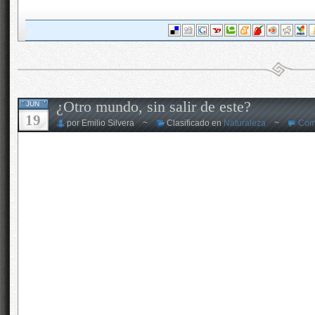
¿Otro mundo, sin salir de este?
JUN
19
por Emilio Silvera ~
Clasificado en
Naturaleza
~
Com