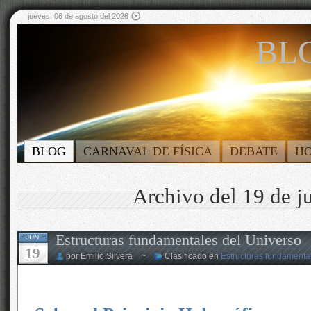
jueves, 06 de agosto del 2026
BLO
BLOG
CARNAVAL DE FÍSICA
DEBATE
H
Archivo del 19 de j
Estructuras fundamentales del Universo
JUN
19
por Emilio Silvera ~
Clasificado en
Estructuras fundamenta