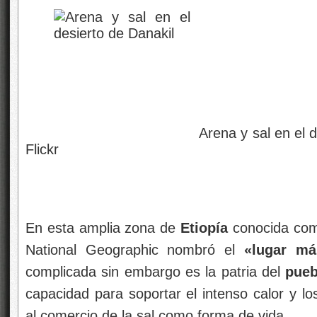
Arena y sal en el desierto de 
Flickr
En esta amplia zona de
Etiopía
conocida como 
National Geographic nombró el
«lugar má
complicada sin embargo es la patria del
pueb
capacidad para soportar el intenso calor y l
al comercio de la sal como forma de vida.
Cabe recordar que fue en estas mismas ti
«Lucy», el famoso fósil de mujer adulta
, f
con una aproximación de edad de 3,2 millones