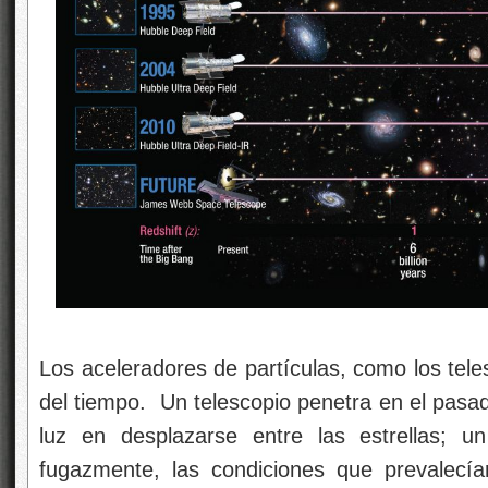
Los aceleradores de partículas, como los tel
del tiempo. Un telescopio penetra en el pasad
luz en desplazarse entre las estrellas; u
fugazmente, las condiciones que prevalecía
imagen de arriba podemos ver como el Te
poco, ha podido ir avanzando hacia atrtás 
imágenes captadas cuando el Universo era
fabricar telescopios tan potentes que pue
vecino?