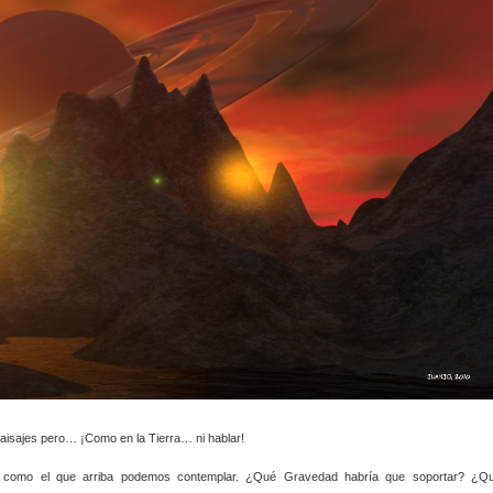
sajes pero… ¡Como en la Tierra… ni hablar!
do como el que arriba podemos contemplar. ¿Qué Gravedad habría que soportar? ¿Q