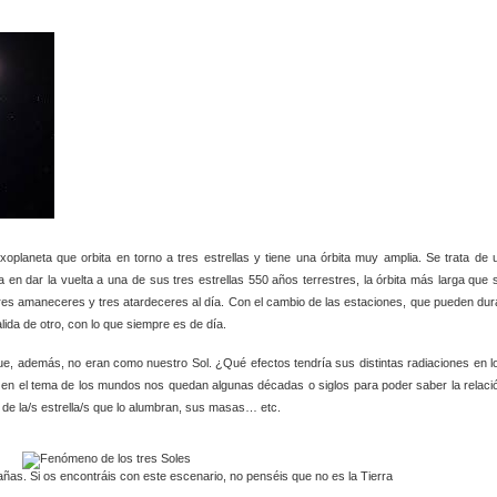
planeta que orbita en torno a tres estrellas y tiene una órbita muy amplia. Se trata de 
en dar la vuelta a una de sus tres estrellas 550 años terrestres, la órbita más larga que 
tres amaneceres y tres atardeceres al día. Con el cambio de las estaciones, que pueden dur
lida de otro, con lo que siempre es de día.
que, además, no eran como nuestro Sol. ¿Qué efectos tendría sus distintas radiaciones en l
 en el tema de los mundos nos quedan algunas décadas o siglos para poder saber la relaci
 de la/s estrella/s que lo alumbran, sus masas… etc.
ñas. Si os encontráis con este escenario, no penséis que no es la Tierra