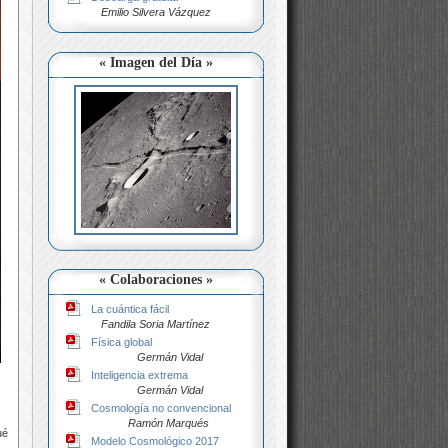
Emilio Silvera Vázquez
« Imagen del Día »
« Colaboraciones »
La cuántica fácil
Fandila Soria Martínez
Física global
Germán Vidal
Inteligencia extrema
Germán Vidal
Cosmología no convencional
Ramón Marqués
ué
Modelo Cosmológico 2017