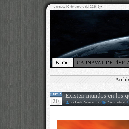
viernes, 07 de agosto del 2026
BLOG
CARNAVAL DE FÍSIC
Archi
Existen mundos en los qu
DIC
20
por Emilio Silvera ~
Clasificado en
l