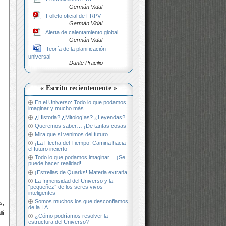
Germán Vidal
Folleto oficial de FRPV
Germán Vidal
Alerta de calentamiento global
Germán Vidal
Teoría de la planificación
universal
Dante Pracilio
« Escrito recientemente »
En el Universo: Todo lo que podamos
imaginar y mucho más
¿Historia? ¿Mitologías? ¿Leyendas?
Queremos saber… ¡De tantas cosas!
Mira que si venimos del futuro
¡La Flecha del Tiempo! Camina hacia
el futuro incierto
Todo lo que podamos imaginar… ¡Se
puede hacer realidad!
¡Estrellas de Quarks! Materia extraña
La Inmensidad del Universo y la
“pequeñez” de los seres vivos
inteligentes
Somos muchos los que desconfiamos
s,
de la I.A.
lí
¿Cómo podríamos resolver la
estructura del Universo?