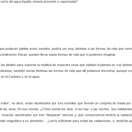
sería del agua líquida, estaría presente o vaporizada?
 que pudieran habitar estos mundos, podría ser muy distintas a las formas de vida que vem
s condiciones físicas, pueden llevar hasta formas de vida que ni podemos imaginar.
as ideales para soportar la multitud de especies vivas que habitan el planeta en sus distint
istintas, también serían distintas las formas de vida que allí podamos encontrar, aunque cr
 en el Carbono y en el agua.
oles”, es decir, están alumbrados por tres estrellas que forman un conjunto de triada por 
de las otras. En ese mundo, ¿Cómo serían los días -si los hay- y las noches. Sus habitantes
las- estarían alumbrados por tres “lámparas” eternas y, qué consecuencia tendría la radiació
halo magnético a su alrededor… ¿sería suficiente para evitar las radiaciones, o, tendrían q