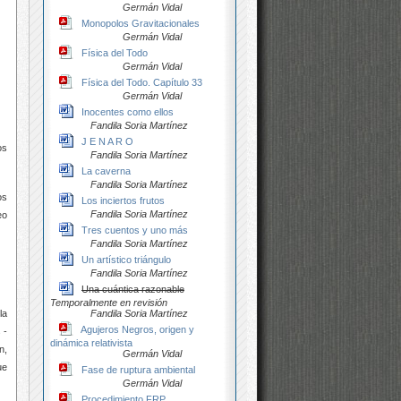
Germán Vidal
Monopolos Gravitacionales
Germán Vidal
Física del Todo
Germán Vidal
Física del Todo. Capítulo 33
Germán Vidal
Inocentes como ellos
Fandila Soria Martínez
J E N A R O
os
Fandila Soria Martínez
La caverna
Fandila Soria Martínez
os
Los inciertos frutos
Fandila Soria Martínez
eo
Tres cuentos y uno más
Fandila Soria Martínez
Un artístico triángulo
Fandila Soria Martínez
Una cuántica razonable
Temporalmente en revisión
Fandila Soria Martínez
la
Agujeros Negros, origen y
 -
dinámica relativista
n,
Germán Vidal
ue
Fase de ruptura ambiental
Germán Vidal
Procedimiento FRP