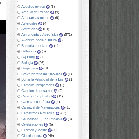
(3)
r-
Aquellos genios
(3)
Artículo de Prensa
(9)
Así etán las cosas
(9)
Asteroides
(4)
Astrofísica
(54)
Astronomía y Astrofísica
(571)
Avances hacia el futuro
(6)
Bacterias nosivas
(1)
Belleza sí
(5)
Big Bang
(1)
Biologia
(96)
Bioquímica
(31)
Breve historia del Universo
(1)
Burlar la Velocidad de la Luz
(1)
Cambios inesperados
(1)
Canción de desamor
(2)
Caos y Complejidad
(11)
Carnaval de Física
(4)
Carnaval de Matematicas
(15)
Catástrofes Naturales
(83)
Causalidad… Ese Principio
(3)
Celebraciones
(5)
Cerebro y Mente
(13)
Ciencia futura
(49)