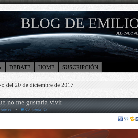
BLOG DE EMILIO
DEDICADO AL
A
DEBATE
HOME
SUSCRIPCIÓN
vo del 20 de diciembre de 2017
e no me gustaría vivir
o que es
~
Comments (2)