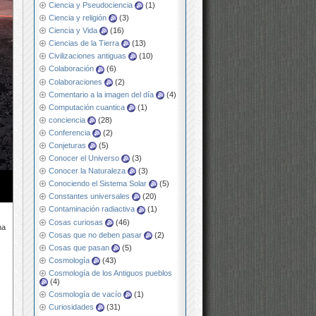
Ciencia y Pseudociencia
(1)
Ciencia y religión
(3)
Ciencia y Vida
(16)
Ciencias de la Tierra
(13)
Civilizaciones antiguas
(10)
Colaboración
(6)
Colaboraciones
(2)
Comentario a la imagen del día
(4)
Computación cuantica
(1)
conciencia
(28)
Conferencia
(2)
Conjeturas
(5)
Conocer el Universo
(3)
Conocer la Naturaleza
(3)
Conociendo el Sistema Solar
(5)
Constantes universales
(20)
Contaminación radiactiva
(1)
Cosas curiosas
(46)
na
Cosas que no deben pasar
(2)
Cosas que pasan
(5)
Cosmología
(43)
Cosmología de los Antiguos pueblos
(4)
Cosmología de vacío
(1)
Curiosidades
(31)