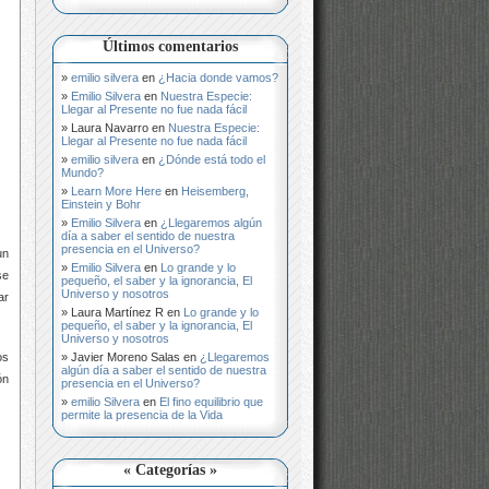
Últimos comentarios
emilio silvera
en
¿Hacia donde vamos?
Emilio Silvera
en
Nuestra Especie:
Llegar al Presente no fue nada fácil
Laura Navarro
en
Nuestra Especie:
Llegar al Presente no fue nada fácil
emilio silvera
en
¿Dónde está todo el
Mundo?
Learn More Here
en
Heisemberg,
Einstein y Bohr
Emilio Silvera
en
¿Llegaremos algún
día a saber el sentido de nuestra
presencia en el Universo?
un
Emilio Silvera
en
Lo grande y lo
se
pequeño, el saber y la ignorancia, El
Universo y nosotros
ar
Laura Martínez R
en
Lo grande y lo
pequeño, el saber y la ignorancia, El
Universo y nosotros
Javier Moreno Salas
en
¿Llegaremos
os
algún día a saber el sentido de nuestra
ón
presencia en el Universo?
emilio Silvera
en
El fino equilibrio que
permite la presencia de la Vida
« Categorías »