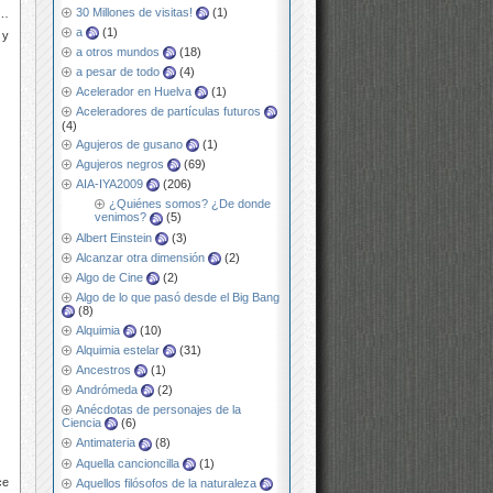
30 Millones de visitas!
(1)
o…
a
(1)
 y
a otros mundos
(18)
a pesar de todo
(4)
Acelerador en Huelva
(1)
Aceleradores de partículas futuros
(4)
Agujeros de gusano
(1)
Agujeros negros
(69)
AIA-IYA2009
(206)
¿Quiénes somos? ¿De donde
venimos?
(5)
Albert Einstein
(3)
Alcanzar otra dimensión
(2)
Algo de Cine
(2)
Algo de lo que pasó desde el Big Bang
(8)
Alquimia
(10)
Alquimia estelar
(31)
Ancestros
(1)
Andrómeda
(2)
Anécdotas de personajes de la
Ciencia
(6)
Antimateria
(8)
Aquella cancioncilla
(1)
ce
Aquellos filósofos de la naturaleza