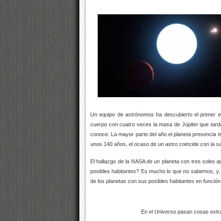
Un equipo de astrónomos ha descubierto el primer exo
cuerpo con cuatro veces la masa de Júpiter que tarda 
conoce. La mayor parte del año el planeta presencia 
unos 140 años, el ocaso de un astro coincide con la sa
El hallazgo de la NASA de un planeta con tres soles 
posibles habitantes? Es mucho lo que no sabemos, y,
de los planetas con sus posibles habitantes en función
En el Universo pasan cosas extra