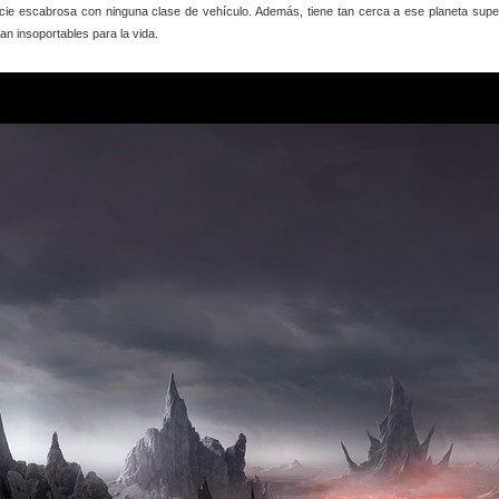
cie escabrosa con ninguna clase de vehículo. Además, tiene tan cerca a ese planeta supe
n insoportables para la vida.