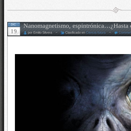
Nanomagnetismo, espintrónica…¿Hasta 
DIC
19
por Emilio Silvera ~
Clasificado en
Ciencia futura
~
Comment