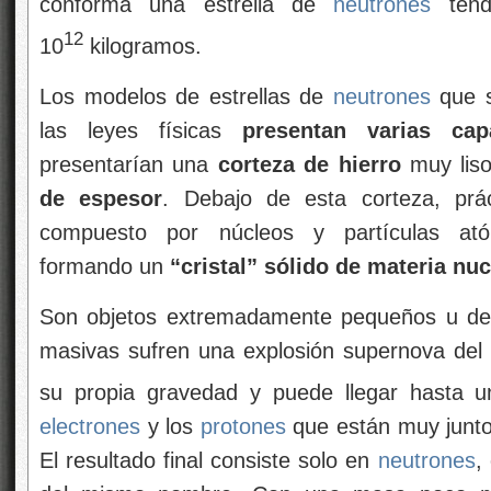
conforma una estrella de
neutrones
tend
12
10
kilogramos.
Los modelos de estrellas de
neutrones
que s
las leyes físicas
presentan varias cap
presentarían una
corteza de hierro
muy lis
de espesor
. Debajo de esta corteza, prác
compuesto por núcleos y partículas ató
formando un
“cristal” sólido de materia nuc
Son objetos extremadamente pequeños u den
masivas sufren una explosión supernova del t
su propia gravedad y puede llegar hasta 
electrones
y los
protones
que están muy junto
El resultado final consiste solo en
neutrones
,