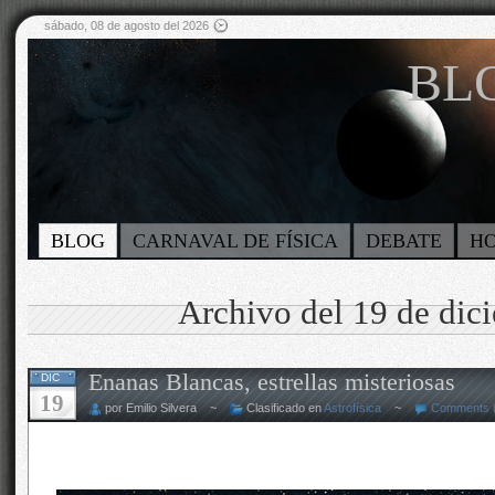
sábado, 08 de agosto del 2026
BLO
BLOG
CARNAVAL DE FÍSICA
DEBATE
H
Archivo del 19 de dic
Enanas Blancas, estrellas misteriosas
DIC
19
por Emilio Silvera ~
Clasificado en
Astrofísica
~
Comments 